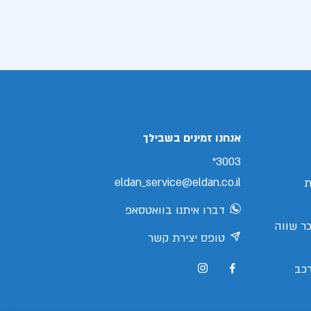
אנחנו זמינים בשבילך
3003*
eldan_service@eldan.co.il
ת
דברו איתנו בוואטסאפ
ר שווה
טופס יצירת קשר
כב