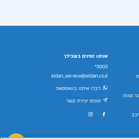
אנחנו זמינים בשבילך
3003*
eldan_service@eldan.co.il
ת
דברו איתנו בוואטסאפ
ר שווה
טופס יצירת קשר
כב