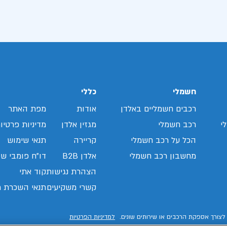
חשמלי
כללי
רכבים חשמליים באלדן
אודות
מפת האתר
י
רכב חשמלי
מגזין אלדן
מדיניות פרטיו
הכל על רכב חשמלי
קריירה
תנאי שימוש
מחשבון רכב חשמלי
אלדן B2B
דו"ח פומבי שכ
הצהרת נגישות
קוד אתי
קשרי משקיעים
תנאי השכרת ר
לצורך אספקת הרכבים או שירותים שונים.
למדיניות הפרטיות