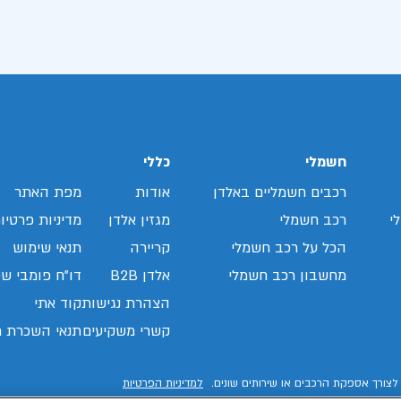
חשמלי
כללי
רכבים חשמליים באלדן
אודות
מפת האתר
י
רכב חשמלי
מגזין אלדן
מדיניות פרטיו
הכל על רכב חשמלי
קריירה
תנאי שימוש
מחשבון רכב חשמלי
אלדן B2B
דו"ח פומבי שכ
הצהרת נגישות
קוד אתי
קשרי משקיעים
תנאי השכרת ר
לצורך אספקת הרכבים או שירותים שונים.
למדיניות הפרטיות