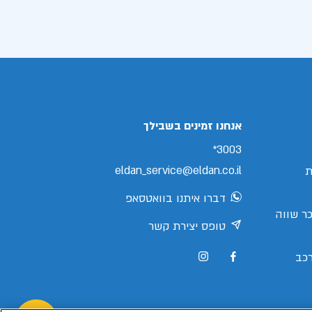
אנחנו זמינים בשבילך
3003*
eldan_service@eldan.co.il
ת
דברו איתנו בוואטסאפ
ר שווה
טופס יצירת קשר
כב