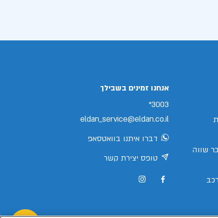
אנחנו זמינים בשבילך
3003*
eldan_service@eldan.co.il
ת
דברו איתנו בוואטסאפ
ר שווה
טופס יצירת קשר
כב