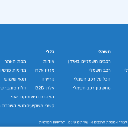
חשמלי
כללי
רכבים חשמליים באלדן
אודות
מפת האתר
י
רכב חשמלי
מגזין אלדן
מדיניות פרטיו
הכל על רכב חשמלי
קריירה
תנאי שימוש
מחשבון רכב חשמלי
אלדן B2B
דו"ח פומבי שכ
הצהרת נגישות
קוד אתי
קשרי משקיעים
תנאי השכרת ר
לצורך אספקת הרכבים או שירותים שונים.
למדיניות הפרטיות