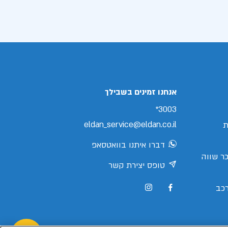
אנחנו זמינים בשבילך
3003*
eldan_service@eldan.co.il
ת
דברו איתנו בוואטסאפ
ר שווה
טופס יצירת קשר
כב