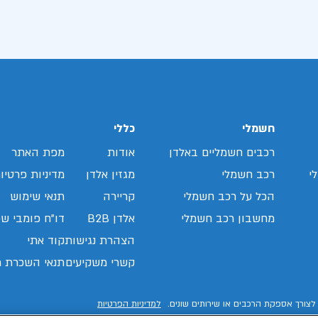
חשמלי
כללי
רכבים חשמליים באלדן
אודות
מפת האתר
י
רכב חשמלי
מגזין אלדן
מדיניות פרטיו
הכל על רכב חשמלי
קריירה
תנאי שימוש
מחשבון רכב חשמלי
אלדן B2B
דו"ח פומבי שכ
הצהרת נגישות
קוד אתי
קשרי משקיעים
תנאי השכרת ר
לצורך אספקת הרכבים או שירותים שונים.
למדיניות הפרטיות