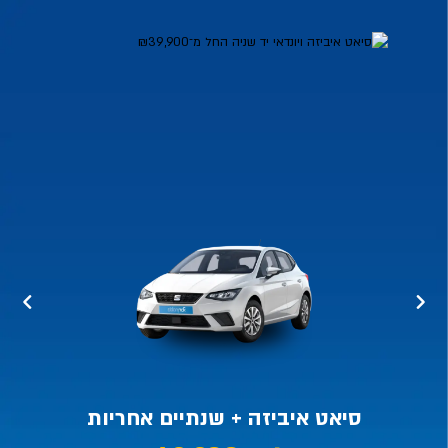
מכירת
רכב
–
סיאט
איביזה
ויונדאי
יד
שניה
במבצע
מיוחד
מכירת
רכב
באלדן
עם
מגוון
רכבים
יד
שניה
מבוקשים,
סיאט איביזה + שנתיים אחריות
כולל
סיאט