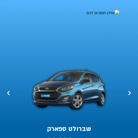
אלדן
חוסכים
לכם!
מגוון
רכבים
במחירים
משתלמים
שברולט ספארק