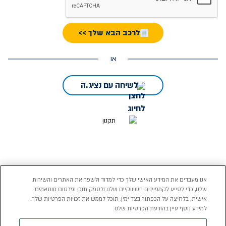
לרכב הבא שלך >>
או
לשיחה עם נציג.ה
אנו מעבדים את המידע האישי שלך כדי למדוד ולשפר את האתרים והשירות
בכפוף לתקנון
הצהרת נגישות
שלנו, כדי לסייע לקמפיינים השיווקיים שלנו ולספק תוכן ופרסום מותאמים
אישית. בלחיצה על הכפתור בצד ימין, תוכל לממש את זכויות הפרטיות שלך.
*הלוואה שתועמד על ידי מימון ישיר מקבוצת ישיר (2006) בע”מ אשר
למידע נוסף עיין בהודעת הפרטיות שלנו
העמדתה ותנאיה כפופים לשיקול דעתם. אי-עמידה בפירעון ההלוואה או
בהחזר האשראי עלולה לגרור חיוב בריבית פיגורים והליכי הוצאה לפועל.