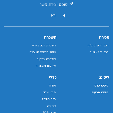
טופס יצירת קשר
מכירה
השכרה
רכב חדש 0 ק"מ
השכרת רכב בארץ
רכב יד ראשונה
ניהול הזמנת השכרה
השכרה עסקית
שאלות ותשובות
ליסינג
כללי
ליסינג פרטי
אודות
ליסינג תפעולי
מגזין אלדן
רכב חשמלי
קריירה
אלדן B2B