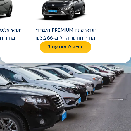
יונדאי
קונה PREMIUM היברידי
יונדאי
REMIUM FACELIFT
3,266
מחיר חודשי החל מ-
מחיר חו
רוצה לראות עוד?