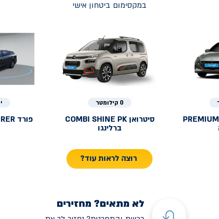
במקסימום ביטחון אישי
0 קילומטר
י
PREMIUM
סיטרואן
COMBI SHINE PK
פורד
URER
ברלינגו
רוצה לראות עוד?
לא מתאים? מחזירים
רכשת והתחרטת? נחזיר לך את