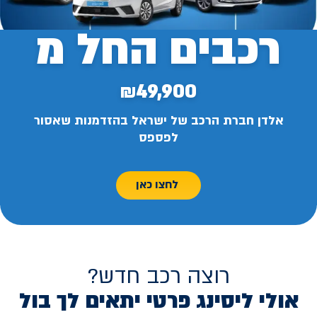
רכבים החל מ
₪49,900
אלדן חברת הרכב של ישראל בהזדמנות שאסור
לפספס
לחצו כאן
רוצה רכב חדש?
אולי ליסינג פרטי יתאים לך בול