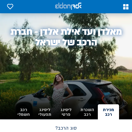
0
0
אלדן
מאלדן ועד אילת אלדן - חברת
-
הרכב של ישראל
מכירת
השכרת
ליסינג
ליסינג
רכב
רכב
רכב
פרטי
תפעולי
חשמלי
סוג הרכב?