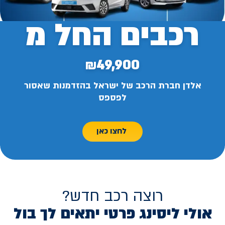
רכבים החל מ
₪49,900
אלדן חברת הרכב של ישראל בהזדמנות שאסור
לפספס
לחצו כאן
רוצה רכב חדש?
אולי ליסינג פרטי יתאים לך בול