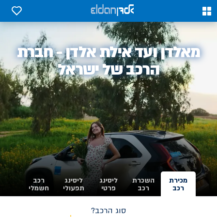
0
0
אלדן
מאלדן ועד אילת אלדן - חברת
-
הרכב של ישראל
מכירת
השכרת
ליסינג
ליסינג
רכב
רכב
רכב
פרטי
תפעולי
חשמלי
סוג הרכב?