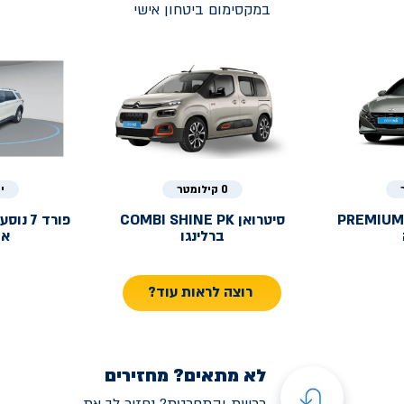
במקסימום ביטחון אישי
0 קילומטר
י
PREMIUM
סיטרואן
COMBI SHINE PK
פורד
ברלינגו
אק
רוצה לראות עוד?
לא מתאים? מחזירים
רכשת והתחרטת? נחזיר לך את