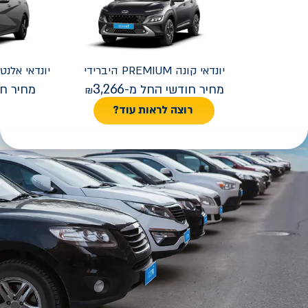
יונדאי
קונה PREMIUM היברידי
יונדאי
REMIUM FACELIFT
3,266
מחיר חודשי החל מ-
מחיר חו
רוצה לראות עוד?