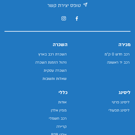
טופס יצירת קשר
מכירה
השכרה
רכב חדש 0 ק"מ
השכרת רכב בארץ
רכב יד ראשונה
ניהול הזמנת השכרה
השכרה עסקית
שאלות ותשובות
ליסינג
כללי
ליסינג פרטי
אודות
ליסינג תפעולי
מגזין אלדן
רכב חשמלי
קריירה
אלדן B2B