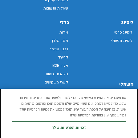
שאלות ותשובות
ליסינג
כללי
ליסינג פרטי
אודות
ליסינג תפעולי
מגזין אלדן
רכב חשמלי
קריירה
אלדן B2B
הצהרת נגישות
קשרי משקיעים
חשמלי
מפת האתר
רכבים חשמליים באלדן
אנו מעבדים את המידע האישי שלך כדי למדוד ולשפר את האתרים והשירות
מדיניות פרטיות
רכב חשמלי
שלנו, כדי לסייע לקמפיינים השיווקיים שלנו ולספק תוכן ופרסום מותאמים
תנאי שימוש
אישית. בלחיצה על הכפתור בצד ימין, תוכל לממש את זכויות הפרטיות שלך.
הכל על רכב חשמלי
דו"ח פומבי שכר שווה
למידע נוסף עיין בהודעת הפרטיות שלנו
מחשבון רכב חשמלי
קוד אתי
זכויות הפרטיות שלך
תנאי השכרת רכב