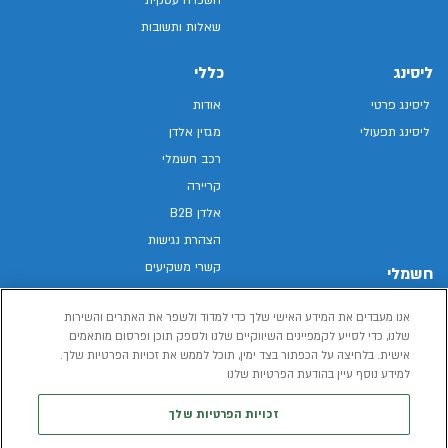
שאלות ותשובות
ליסינג
כללי
ליסינג פרטי
אודות
ליסינג תפעולי
מגזין אלדן
רכב חשמלי
קריירה
אלדן B2B
הצהרת נגישות
קשרי משקיעים
חשמלי
מפת האתר
רכבים חשמליים באלדן
אנו מעבדים את המידע האישי שלך כדי למדוד ולשפר את האתרים והשירות
מדיניות פרטיות
רכב חשמלי
שלנו, כדי לסייע לקמפיינים השיווקיים שלנו ולספק תוכן ופרסום מותאמים
תנאי שימוש
אישית. בלחיצה על הכפתור בצד ימין, תוכל לממש את זכויות הפרטיות שלך.
הכל על רכב חשמלי
דו"ח פומבי שכר שווה
למידע נוסף עיין בהודעת הפרטיות שלנו
מחשבון רכב חשמלי
קוד אתי
זכויות הפרטיות שלך
תנאי השכרת רכב