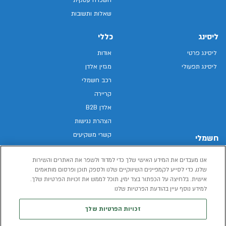
שאלות ותשובות
ליסינג
כללי
ליסינג פרטי
אודות
ליסינג תפעולי
מגזין אלדן
רכב חשמלי
קריירה
אלדן B2B
הצהרת נגישות
קשרי משקיעים
חשמלי
מפת האתר
רכבים חשמליים באלדן
אנו מעבדים את המידע האישי שלך כדי למדוד ולשפר את האתרים והשירות
מדיניות פרטיות
רכב חשמלי
שלנו, כדי לסייע לקמפיינים השיווקיים שלנו ולספק תוכן ופרסום מותאמים
תנאי שימוש
אישית. בלחיצה על הכפתור בצד ימין, תוכל לממש את זכויות הפרטיות שלך.
הכל על רכב חשמלי
דו"ח פומבי שכר שווה
למידע נוסף עיין בהודעת הפרטיות שלנו
מחשבון רכב חשמלי
קוד אתי
זכויות הפרטיות שלך
תנאי השכרת רכב