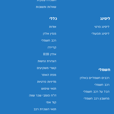
שאלות ותשובות
ליסינג
כללי
ליסינג פרטי
אודות
ליסינג תפעולי
מגזין אלדן
רכב חשמלי
קריירה
אלדן B2B
הצהרת נגישות
קשרי משקיעים
חשמלי
מפת האתר
רכבים חשמליים באלדן
מדיניות פרטיות
רכב חשמלי
תנאי שימוש
הכל על רכב חשמלי
דו"ח פומבי שכר שווה
מחשבון רכב חשמלי
קוד אתי
תנאי השכרת רכב