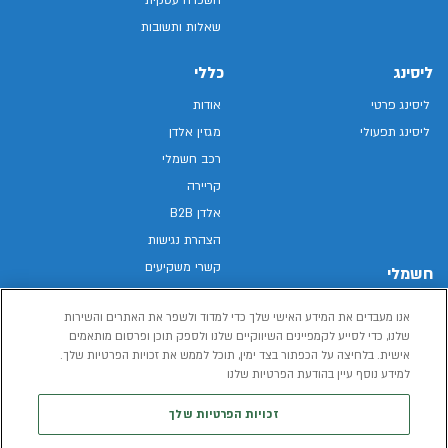
שאלות ותשובות
ליסינג
כללי
ליסינג פרטי
אודות
ליסינג תפעולי
מגזין אלדן
רכב חשמלי
קריירה
אלדן B2B
הצהרת נגישות
קשרי משקיעים
חשמלי
מפת האתר
רכבים חשמליים באלדן
אנו מעבדים את המידע האישי שלך כדי למדוד ולשפר את האתרים והשירות
מדיניות פרטיות
רכב חשמלי
שלנו, כדי לסייע לקמפיינים השיווקיים שלנו ולספק תוכן ופרסום מותאמים
תנאי שימוש
אישית. בלחיצה על הכפתור בצד ימין, תוכל לממש את זכויות הפרטיות שלך.
הכל על רכב חשמלי
דו"ח פומבי שכר שווה
למידע נוסף עיין בהודעת הפרטיות שלנו
מחשבון רכב חשמלי
קוד אתי
זכויות הפרטיות שלך
תנאי השכרת רכב