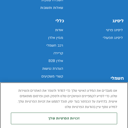
שאלות ותשובות
ליסינג
כללי
ליסינג פרטי
אודות
ליסינג תפעולי
מגזין אלדן
רכב חשמלי
קריירה
אלדן B2B
הצהרת נגישות
קשרי משקיעים
חשמלי
מפת האתר
רכבים חשמליים באלדן
אנו מעבדים את המידע האישי שלך כדי למדוד ולשפר את האתרים והשירות
מדיניות פרטיות
רכב חשמלי
שלנו, כדי לסייע לקמפיינים השיווקיים שלנו ולספק תוכן ופרסום מותאמים
תנאי שימוש
אישית. בלחיצה על הכפתור בצד ימין, תוכל לממש את זכויות הפרטיות שלך.
הכל על רכב חשמלי
דו"ח פומבי שכר שווה
למידע נוסף עיין בהודעת הפרטיות שלנו
מחשבון רכב חשמלי
קוד אתי
זכויות הפרטיות שלך
תנאי השכרת רכב