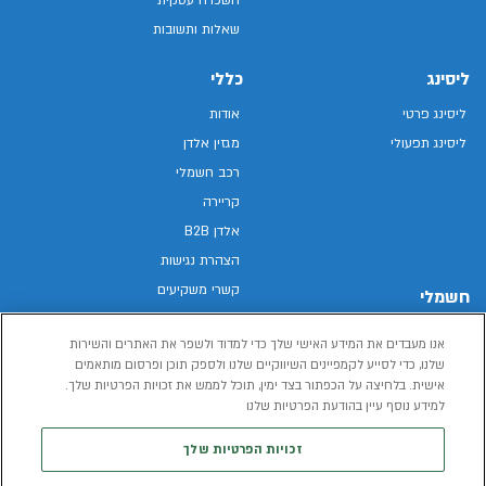
שאלות ותשובות
ליסינג
כללי
ליסינג פרטי
אודות
ליסינג תפעולי
מגזין אלדן
רכב חשמלי
קריירה
אלדן B2B
הצהרת נגישות
קשרי משקיעים
חשמלי
מפת האתר
רכבים חשמליים באלדן
אנו מעבדים את המידע האישי שלך כדי למדוד ולשפר את האתרים והשירות
מדיניות פרטיות
רכב חשמלי
שלנו, כדי לסייע לקמפיינים השיווקיים שלנו ולספק תוכן ופרסום מותאמים
תנאי שימוש
אישית. בלחיצה על הכפתור בצד ימין, תוכל לממש את זכויות הפרטיות שלך.
הכל על רכב חשמלי
דו"ח פומבי שכר שווה
למידע נוסף עיין בהודעת הפרטיות שלנו
מחשבון רכב חשמלי
קוד אתי
זכויות הפרטיות שלך
תנאי השכרת רכב