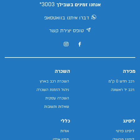
3003*
אנחנו זמינים בשבילך
דברו איתנו בוואטסאפ
טופס יצירת קשר
מכירה
השכרה
רכב חדש 0 ק"מ
השכרת רכב בארץ
רכב יד ראשונה
ניהול הזמנת השכרה
השכרה עסקית
שאלות ותשובות
ליסינג
כללי
ליסינג פרטי
אודות
ליסינג תפעולי
מגזין אלדן