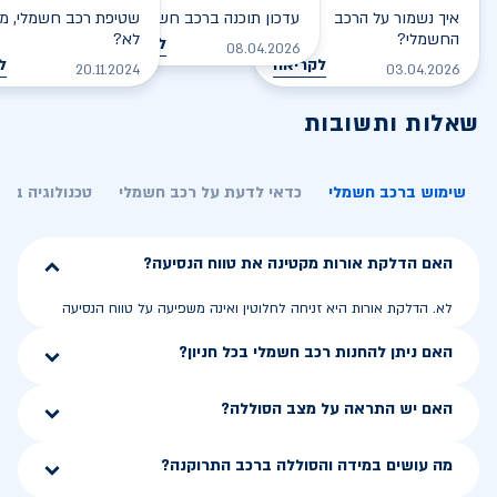
איך נשמור על הרכב
עדכון תוכנה ברכב חשמלי
שטיפת רכב חשמלי, מס
החשמלי?
לא?
לקריאה
08.04.2026
לקריאה
ל
20.11.2024
03.04.2026
שאלות ותשובות
שימוש ברכב חשמלי
כדאי לדעת על רכב חשמלי
טכנולוגיה בר
האם הדלקת אורות מקטינה את טווח הנסיעה?
לא. הדלקת אורות היא זניחה לחלוטין ואינה משפיעה על טווח הנסיעה
האם ניתן להחנות רכב חשמלי בכל חניון?
האם יש התראה על מצב הסוללה?
מה עושים במידה והסוללה ברכב התרוקנה?