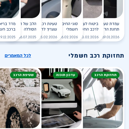
עמדת טעינה - הסוף של
ביטוח לעמדת טעינה ביתית
סוגי החיבורים לטעינת רכב
טעינת רכב חשמלי - כל מה
הלב של הרכב החשמלי
תחנת הדלק?
לרכב החשמלי
חשמלי
שצריך לדעת
הסוללה
ברכב חשמ
לקריאה
לקריאה
לקריאה
לקריאה
ל
9.12.2025
16.07.2025
25.02.2026
26.02.2026
03.02.2026
19.01.2026
תחזוקת רכב חשמלי
לכל המאמרים
תחזוקת הרכב
עדכון תוכנה
שטיפת הרכב