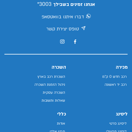
3003*
אנחנו זמינים בשבילך
דברו איתנו בוואטסאפ
טופס יצירת קשר
מכירה
השכרה
רכב חדש 0 ק"מ
השכרת רכב בארץ
רכב יד ראשונה
ניהול הזמנת השכרה
השכרה עסקית
שאלות ותשובות
ליסינג
כללי
ליסינג פרטי
אודות
ליסינג תפעולי
מגזין אלדן