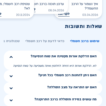
איך נשמור על הרכב
עדכון תוכנה ברכב חשמלי
שטיפת רכב חשמלי, מס
החשמלי?
לא?
לקריאה
08.04.2026
לקריאה
ל
20.11.2024
03.04.2026
שאלות ותשובות
שימוש ברכב חשמלי
כדאי לדעת על רכב חשמלי
טכנולוגיה בר
האם הדלקת אורות מקטינה את טווח הנסיעה?
לא. הדלקת אורות היא זניחה לחלוטין ואינה משפיעה על טווח הנסיעה
האם ניתן להחנות רכב חשמלי בכל חניון?
האם יש התראה על מצב הסוללה?
מה עושים במידה והסוללה ברכב התרוקנה?