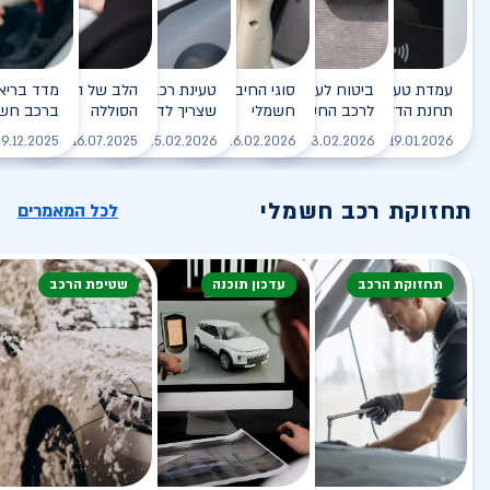
עמדת טעינה - הסוף של
ביטוח לעמדת טעינה ביתית
סוגי החיבורים לטעינת רכב
טעינת רכב חשמלי - כל מה
הלב של הרכב החשמלי
תחנת הדלק?
לרכב החשמלי
חשמלי
שצריך לדעת
הסוללה
ברכב חשמ
לקריאה
לקריאה
לקריאה
לקריאה
ל
9.12.2025
16.07.2025
25.02.2026
26.02.2026
03.02.2026
19.01.2026
תחזוקת רכב חשמלי
לכל המאמרים
תחזוקת הרכב
עדכון תוכנה
שטיפת הרכב