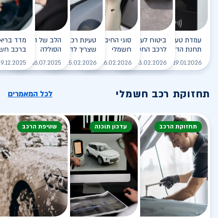
עמדת טעינה - הסוף של
ביטוח לעמדת טעינה ביתית
סוגי החיבורים לטעינת רכב
טעינת רכב חשמלי - כל מה
הלב של הרכב החשמלי
תחנת הדלק?
לרכב החשמלי
חשמלי
שצריך לדעת
הסוללה
ברכב חשמ
לקריאה
לקריאה
לקריאה
לקריאה
ל
9.12.2025
16.07.2025
25.02.2026
26.02.2026
03.02.2026
19.01.2026
תחזוקת רכב חשמלי
לכל המאמרים
תחזוקת הרכב
עדכון תוכנה
שטיפת הרכב