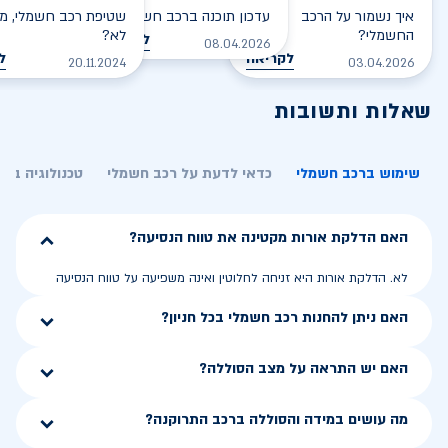
איך נשמור על הרכב
עדכון תוכנה ברכב חשמלי
שטיפת רכב חשמלי, מס
החשמלי?
לא?
לקריאה
08.04.2026
לקריאה
ל
20.11.2024
03.04.2026
שאלות ותשובות
שימוש ברכב חשמלי
כדאי לדעת על רכב חשמלי
טכנולוגיה בר
האם הדלקת אורות מקטינה את טווח הנסיעה?
לא. הדלקת אורות היא זניחה לחלוטין ואינה משפיעה על טווח הנסיעה
האם ניתן להחנות רכב חשמלי בכל חניון?
האם יש התראה על מצב הסוללה?
מה עושים במידה והסוללה ברכב התרוקנה?