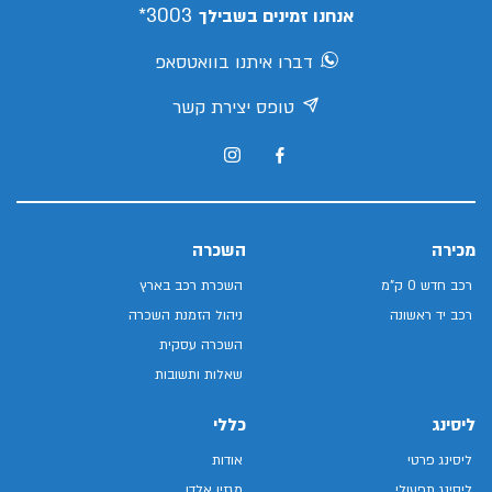
3003*
אנחנו זמינים בשבילך
דברו איתנו בוואטסאפ
טופס יצירת קשר
מכירה
השכרה
רכב חדש 0 ק"מ
השכרת רכב בארץ
רכב יד ראשונה
ניהול הזמנת השכרה
השכרה עסקית
שאלות ותשובות
ליסינג
כללי
ליסינג פרטי
אודות
ליסינג תפעולי
מגזין אלדן