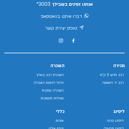
3003*
אנחנו זמינים בשבילך
דברו איתנו בוואטסאפ
טופס יצירת קשר
מכירה
השכרה
רכב חדש 0 ק"מ
השכרת רכב בארץ
רכב יד ראשונה
ניהול הזמנת השכרה
השכרה עסקית
שאלות ותשובות
ליסינג
כללי
ליסינג פרטי
אודות
ליסינג תפעולי
מגזין אלדן