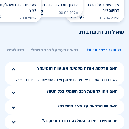
איך נשמור על הרכב
עדכון תוכנה ברכב חשמלי
שטיפת רכב חשמלי, מס
החשמלי?
לא?
לקריאה
08.04.2026
לקריאה
ל
20.11.2024
03.04.2026
שאלות ותשובות
שימוש ברכב חשמלי
כדאי לדעת על רכב חשמלי
טכנולוגיה בר
האם הדלקת אורות מקטינה את טווח הנסיעה?
לא. הדלקת אורות היא זניחה לחלוטין ואינה משפיעה על טווח הנסיעה
האם ניתן להחנות רכב חשמלי בכל חניון?
האם יש התראה על מצב הסוללה?
מה עושים במידה והסוללה ברכב התרוקנה?