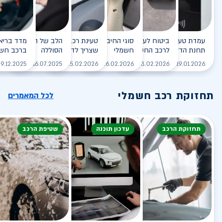
עמדת טעינה - הסוף של
ביטוח לעמדת טעינה ביתית
סוגי החיבורים לטעינת רכב
טעינת רכב חשמלי - כל מה
הלב של הרכב החשמלי
תחנת הדלק?
לרכב החשמלי
חשמלי
שצריך לדעת
הסוללה
ברכב חשמ
לקריאה
לקריאה
לקריאה
לקריאה
ל
9.12.2025
16.07.2025
25.02.2026
26.02.2026
03.02.2026
19.01.2026
תחזוקת רכב חשמלי
לכל המאמרים
תחזוקת הרכב
עדכון תוכנה
שטיפת הרכב