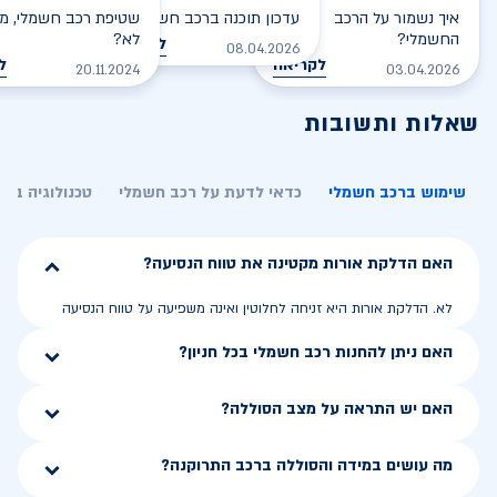
איך נשמור על הרכב
עדכון תוכנה ברכב חשמלי
שטיפת רכב חשמלי, מס
החשמלי?
לא?
לקריאה
08.04.2026
לקריאה
ל
20.11.2024
03.04.2026
שאלות ותשובות
שימוש ברכב חשמלי
כדאי לדעת על רכב חשמלי
טכנולוגיה בר
האם הדלקת אורות מקטינה את טווח הנסיעה?
לא. הדלקת אורות היא זניחה לחלוטין ואינה משפיעה על טווח הנסיעה
האם ניתן להחנות רכב חשמלי בכל חניון?
האם יש התראה על מצב הסוללה?
מה עושים במידה והסוללה ברכב התרוקנה?