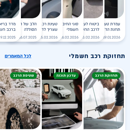
עמדת טעינה - הסוף של
ביטוח לעמדת טעינה ביתית
סוגי החיבורים לטעינת רכב
טעינת רכב חשמלי - כל מה
הלב של הרכב החשמלי
תחנת הדלק?
לרכב החשמלי
חשמלי
שצריך לדעת
הסוללה
ברכב חשמ
לקריאה
לקריאה
לקריאה
לקריאה
ל
9.12.2025
16.07.2025
25.02.2026
26.02.2026
03.02.2026
19.01.2026
תחזוקת רכב חשמלי
לכל המאמרים
תחזוקת הרכב
עדכון תוכנה
שטיפת הרכב