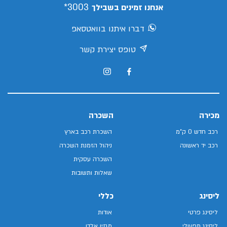
3003*
אנחנו זמינים בשבילך
דברו איתנו בוואטסאפ
טופס יצירת קשר
מכירה
השכרה
רכב חדש 0 ק"מ
השכרת רכב בארץ
רכב יד ראשונה
ניהול הזמנת השכרה
השכרה עסקית
שאלות ותשובות
ליסינג
כללי
ליסינג פרטי
אודות
ליסינג תפעולי
מגזין אלדן