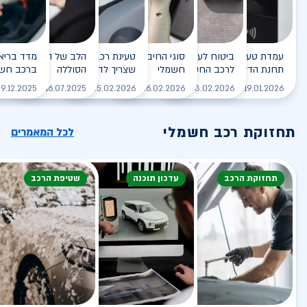
עמדת טעינה - הסוף של
ביטוח לעמדת טעינה ביתית
סוגי החיבורים לטעינת רכב
טעינת רכב חשמלי - כל מה
הלב של הרכב החשמלי
תחנת הדלק?
לרכב החשמלי
חשמלי
שצריך לדעת
הסוללה
ברכב חשמ
לקריאה
לקריאה
לקריאה
לקריאה
ל
9.12.2025
16.07.2025
25.02.2026
26.02.2026
03.02.2026
19.01.2026
תחזוקת רכב חשמלי
לכל המאמרים
תחזוקת הרכב
עדכון תוכנה
שטיפת הרכב