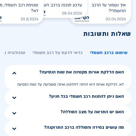
איך נשמור על הרכב
עדכון תוכנה ברכב חשמלי
שטיפת רכב חשמלי, מס
החשמלי?
לא?
לקריאה
08.04.2026
לקריאה
ל
20.11.2024
03.04.2026
שאלות ותשובות
שימוש ברכב חשמלי
כדאי לדעת על רכב חשמלי
טכנולוגיה בר
האם הדלקת אורות מקטינה את טווח הנסיעה?
לא. הדלקת אורות היא זניחה לחלוטין ואינה משפיעה על טווח הנסיעה
האם ניתן להחנות רכב חשמלי בכל חניון?
האם יש התראה על מצב הסוללה?
מה עושים במידה והסוללה ברכב התרוקנה?