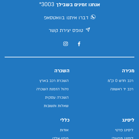
3003*
אנחנו זמינים בשבילך
דברו איתנו בוואטסאפ
טופס יצירת קשר
מכירה
השכרה
רכב חדש 0 ק"מ
השכרת רכב בארץ
רכב יד ראשונה
ניהול הזמנת השכרה
השכרה עסקית
שאלות ותשובות
ליסינג
כללי
ליסינג פרטי
אודות
ליסינג תפעולי
מגזין אלדן