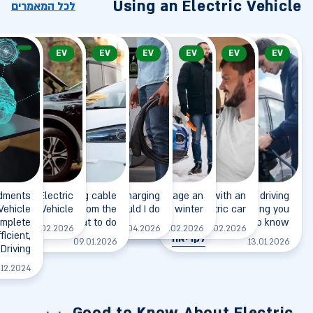
Using an Electric Vehicle
לכל המאמרים
EV
EV
EV
EV
EV
EV
dments
wing an Electric
The charging cable
I arrived at the charging
How to manage an
Going on a trip with an
Electric vehicle driving
 Vehicle
doesn't release from the
Vehicle
station, what should I do?
electric car in winter?
range - everything you
electric car
mplete
vehicle - what to do?
need to know
לקריאה
לקריאה
לקריאה
17.02.2026
03.04.2026
09.02.2026
10.02.2026
ficient,
לקריאה
לקריאה
09.01.2026
13.01.2026
Driving
.12.2024