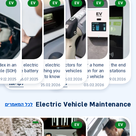
EV
EV
EV
EV
EV
EV
dex in an
eart of the electric
Charging an electric
Types of connectors for
Insurance for a home
Charging station - the end
cle (SOH)
vehicle - the battery
vehicle - everything you
charging electric vehicles
charging station for an
of gas stations?
need to know
electric vehicle
לקריאה
לקריאה
ל
9.12.2025
16.07.2025
26.02.2026
19.01.2026
לקריאה
לקריאה
25.02.2026
03.02.2026
Electric Vehicle Maintenance
לכל המאמרים
EV
EV