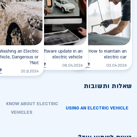
Washing an Electric
Software update in an
How to maintain an
hicle, Dangerous or
electric vehicle
electric car
Not?
לקריאה
לקריאה
08.04.2026
03.04.2026
ל
20.11.2024
שאלות ותשובות
TO KNOW ABOUT ELECTRIC
USING AN ELECTRIC VEHICLE
VEHICLES