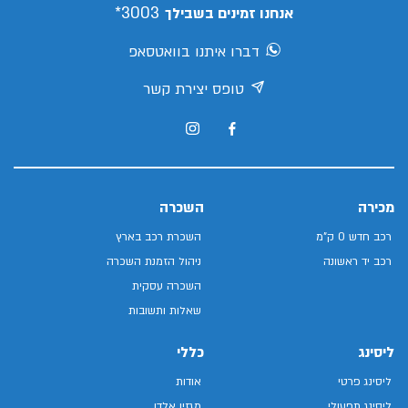
3003*
אנחנו זמינים בשבילך
דברו איתנו בוואטסאפ
טופס יצירת קשר
מכירה
השכרה
רכב חדש 0 ק"מ
השכרת רכב בארץ
רכב יד ראשונה
ניהול הזמנת השכרה
השכרה עסקית
שאלות ותשובות
ליסינג
כללי
ליסינג פרטי
אודות
ליסינג תפעולי
מגזין אלדן