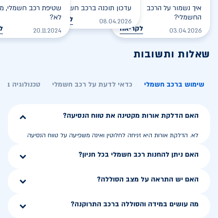
איך נשמור על הרכב
עדכון תוכנה ברכב חשמלי
שטיפת רכב חשמלי, מס
החשמלי?
לא?
לקריאה
08.04.2026
לקריאה
ל
20.11.2024
03.04.2026
שאלות ותשובות
שימוש ברכב חשמלי
כדאי לדעת על רכב חשמלי
טכנולוגיה בר
האם הדלקת אורות מקטינה את טווח הנסיעה?
לא. הדלקת אורות היא זניחה לחלוטין ואינה משפיעה על טווח הנסיעה
האם ניתן להחנות רכב חשמלי בכל חניון?
האם יש התראה על מצב הסוללה?
מה עושים במידה והסוללה ברכב התרוקנה?