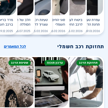
עמדת טעינה - הסוף של
ביטוח לעמדת טעינה ביתית
סוגי החיבורים לטעינת רכב
טעינת רכב חשמלי - כל מה
הלב של הרכב החשמלי
תחנת הדלק?
לרכב החשמלי
חשמלי
שצריך לדעת
הסוללה
ברכב חשמ
לקריאה
לקריאה
לקריאה
לקריאה
ל
9.12.2025
16.07.2025
25.02.2026
26.02.2026
03.02.2026
19.01.2026
תחזוקת רכב חשמלי
לכל המאמרים
תחזוקת הרכב
עדכון תוכנה
שטיפת הרכב