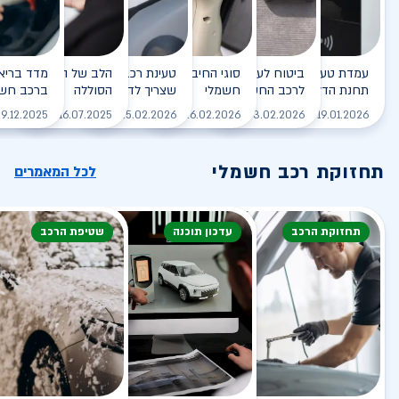
עמדת טעינה - הסוף של
ביטוח לעמדת טעינה ביתית
סוגי החיבורים לטעינת רכב
טעינת רכב חשמלי - כל מה
הלב של הרכב החשמלי
תחנת הדלק?
לרכב החשמלי
חשמלי
שצריך לדעת
הסוללה
ברכב חשמ
לקריאה
לקריאה
לקריאה
לקריאה
ל
9.12.2025
16.07.2025
25.02.2026
26.02.2026
03.02.2026
19.01.2026
תחזוקת רכב חשמלי
לכל המאמרים
תחזוקת הרכב
עדכון תוכנה
שטיפת הרכב