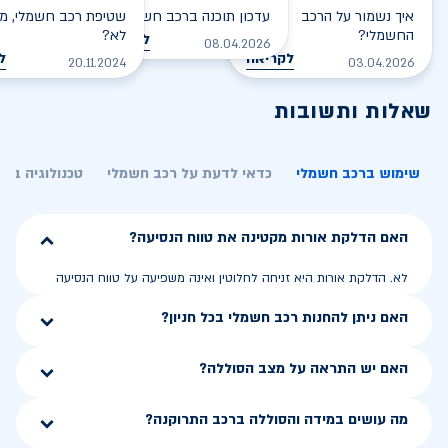
איך נשמור על הרכב
עדכון תוכנה ברכב חשמלי
שטיפת רכב חשמלי, מס
החשמלי?
לא?
לקריאה
08.04.2026
לקריאה
ל
20.11.2024
03.04.2026
שאלות ותשובות
שימוש ברכב חשמלי
כדאי לדעת על רכב חשמלי
טכנולוגיה בר
האם הדלקת אורות מקטינה את טווח הנסיעה?
לא. הדלקת אורות היא זניחה לחלוטין ואינה משפיעה על טווח הנסיעה
האם ניתן להחנות רכב חשמלי בכל חניון?
האם יש התראה על מצב הסוללה?
מה עושים במידה והסוללה ברכב התרוקנה?