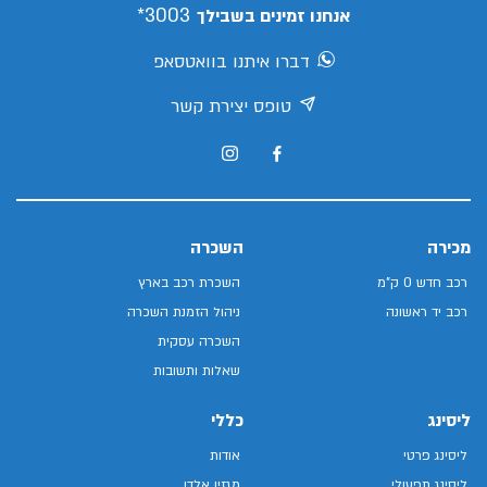
3003*
אנחנו זמינים בשבילך
דברו איתנו בוואטסאפ
טופס יצירת קשר
מכירה
השכרה
רכב חדש 0 ק"מ
השכרת רכב בארץ
רכב יד ראשונה
ניהול הזמנת השכרה
השכרה עסקית
שאלות ותשובות
ליסינג
כללי
ליסינג פרטי
אודות
ליסינג תפעולי
מגזין אלדן