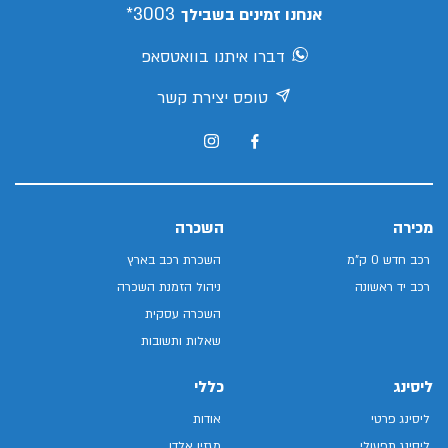
3003*
אנחנו זמינים בשבילך
דברו איתנו בוואטסאפ
טופס יצירת קשר
מכירה
השכרה
רכב חדש 0 ק"מ
השכרת רכב בארץ
רכב יד ראשונה
ניהול הזמנת השכרה
השכרה עסקית
שאלות ותשובות
ליסינג
כללי
ליסינג פרטי
אודות
ליסינג תפעולי
מגזין אלדן