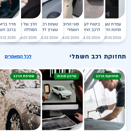
עמדת טעינה - הסוף של
ביטוח לעמדת טעינה ביתית
סוגי החיבורים לטעינת רכב
טעינת רכב חשמלי - כל מה
הלב של הרכב החשמלי
תחנת הדלק?
לרכב החשמלי
חשמלי
שצריך לדעת
הסוללה
ברכב חשמ
לקריאה
לקריאה
לקריאה
לקריאה
ל
9.12.2025
16.07.2025
25.02.2026
26.02.2026
03.02.2026
19.01.2026
תחזוקת רכב חשמלי
לכל המאמרים
תחזוקת הרכב
עדכון תוכנה
שטיפת הרכב