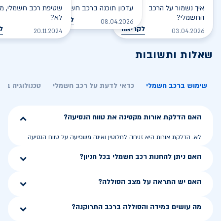
איך נשמור על הרכב
עדכון תוכנה ברכב חשמלי
שטיפת רכב חשמלי, מס
החשמלי?
לא?
לקריאה
08.04.2026
לקריאה
ל
20.11.2024
03.04.2026
שאלות ותשובות
שימוש ברכב חשמלי
כדאי לדעת על רכב חשמלי
טכנולוגיה בר
האם הדלקת אורות מקטינה את טווח הנסיעה?
לא. הדלקת אורות היא זניחה לחלוטין ואינה משפיעה על טווח הנסיעה
האם ניתן להחנות רכב חשמלי בכל חניון?
האם יש התראה על מצב הסוללה?
מה עושים במידה והסוללה ברכב התרוקנה?