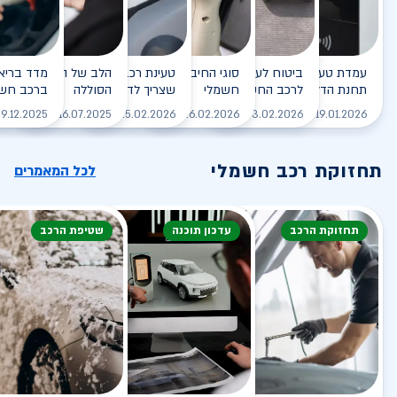
עמדת טעינה - הסוף של
ביטוח לעמדת טעינה ביתית
סוגי החיבורים לטעינת רכב
טעינת רכב חשמלי - כל מה
הלב של הרכב החשמלי
תחנת הדלק?
לרכב החשמלי
חשמלי
שצריך לדעת
הסוללה
ברכב חשמ
לקריאה
לקריאה
לקריאה
לקריאה
ל
9.12.2025
16.07.2025
25.02.2026
26.02.2026
03.02.2026
19.01.2026
תחזוקת רכב חשמלי
לכל המאמרים
תחזוקת הרכב
עדכון תוכנה
שטיפת הרכב