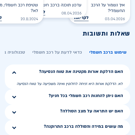
איך נשמור על הרכב
עדכון תוכנה ברכב חשמלי
שטיפת רכב חשמלי, מס
החשמלי?
לא?
לקריאה
08.04.2026
לקריאה
ל
20.11.2024
03.04.2026
שאלות ותשובות
שימוש ברכב חשמלי
כדאי לדעת על רכב חשמלי
טכנולוגיה בר
האם הדלקת אורות מקטינה את טווח הנסיעה?
לא. הדלקת אורות היא זניחה לחלוטין ואינה משפיעה על טווח הנסיעה
האם ניתן להחנות רכב חשמלי בכל חניון?
האם יש התראה על מצב הסוללה?
מה עושים במידה והסוללה ברכב התרוקנה?