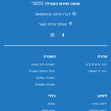
3003*
אנחנו זמינים בשבילך
דברו איתנו בוואטסאפ
טופס יצירת קשר
מכירה
השכרה
רכב חדש 0 ק"מ
השכרת רכב בארץ
רכב יד ראשונה
ניהול הזמנת השכרה
השכרה עסקית
שאלות ותשובות
ליסינג
כללי
ליסינג פרטי
אודות
ליסינג תפעולי
מגזין אלדן