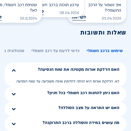
איך נשמור על הרכב
עדכון תוכנה ברכב חשמלי
שטיפת רכב חשמלי, מס
החשמלי?
לא?
לקריאה
08.04.2026
לקריאה
ל
20.11.2024
03.04.2026
שאלות ותשובות
שימוש ברכב חשמלי
כדאי לדעת על רכב חשמלי
טכנולוגיה בר
האם הדלקת אורות מקטינה את טווח הנסיעה?
לא. הדלקת אורות היא זניחה לחלוטין ואינה משפיעה על טווח הנסיעה
האם ניתן להחנות רכב חשמלי בכל חניון?
האם יש התראה על מצב הסוללה?
מה עושים במידה והסוללה ברכב התרוקנה?