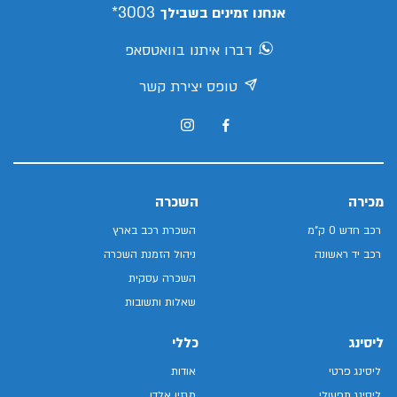
3003*
אנחנו זמינים בשבילך
דברו איתנו בוואטסאפ
טופס יצירת קשר
מכירה
השכרה
רכב חדש 0 ק"מ
השכרת רכב בארץ
רכב יד ראשונה
ניהול הזמנת השכרה
השכרה עסקית
שאלות ותשובות
ליסינג
כללי
ליסינג פרטי
אודות
ליסינג תפעולי
מגזין אלדן