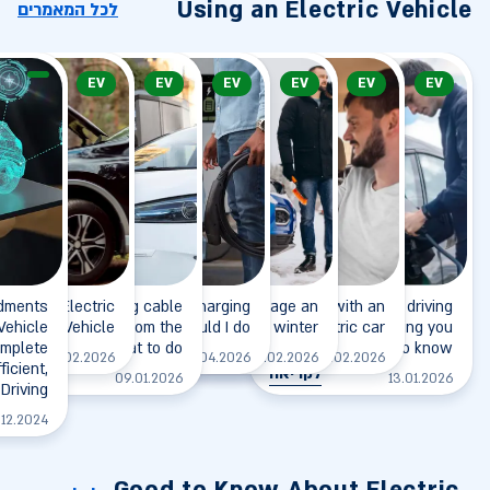
Using an Electric Vehicle
לכל המאמרים
EV
EV
EV
EV
EV
EV
dments
wing an Electric
The charging cable
I arrived at the charging
How to manage an
Going on a trip with an
Electric vehicle driving
 Vehicle
doesn't release from the
Vehicle
station, what should I do?
electric car in winter?
range - everything you
electric car
mplete
vehicle - what to do?
need to know
לקריאה
לקריאה
לקריאה
17.02.2026
03.04.2026
09.02.2026
10.02.2026
ficient,
לקריאה
לקריאה
09.01.2026
13.01.2026
Driving
.12.2024