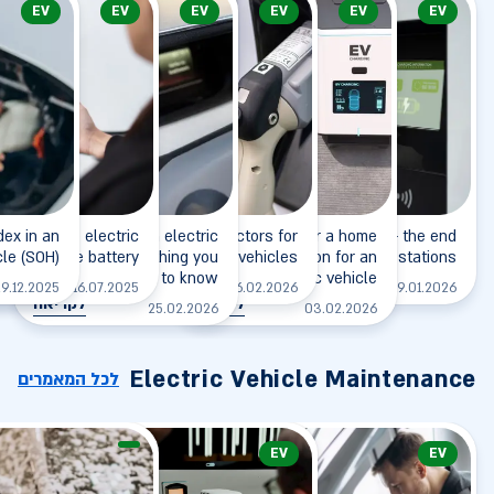
EV
EV
EV
EV
EV
EV
dex in an
eart of the electric
Charging an electric
Types of connectors for
Insurance for a home
Charging station - the end
cle (SOH)
vehicle - the battery
vehicle - everything you
charging electric vehicles
charging station for an
of gas stations?
need to know
electric vehicle
לקריאה
לקריאה
ל
9.12.2025
16.07.2025
26.02.2026
19.01.2026
לקריאה
לקריאה
25.02.2026
03.02.2026
Electric Vehicle Maintenance
לכל המאמרים
EV
EV