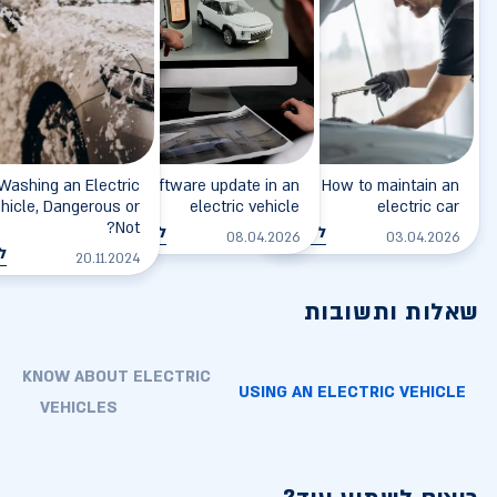
Washing an Electric
Software update in an
How to maintain an
hicle, Dangerous or
electric vehicle
electric car
Not?
לקריאה
לקריאה
08.04.2026
03.04.2026
ל
20.11.2024
שאלות ותשובות
TO KNOW ABOUT ELECTRIC
USING AN ELECTRIC VEHICLE
VEHICLES