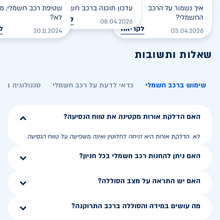
איך נשמור על הרכב
עדכון תוכנה ברכב חשמלי
שטיפת רכב חשמלי, מס
החשמלי?
לא?
לקריאה
08.04.2026
לקריאה
ל
20.11.2024
03.04.2026
שאלות ותשובות
שימוש ברכב חשמלי
כדאי לדעת על רכב חשמלי
טכנולוגיה בר
האם הדלקת אורות מקטינה את טווח הנסיעה?
לא. הדלקת אורות היא זניחה לחלוטין ואינה משפיעה על טווח הנסיעה
האם ניתן להחנות רכב חשמלי בכל חניון?
האם יש התראה על מצב הסוללה?
מה עושים במידה והסוללה ברכב התרוקנה?