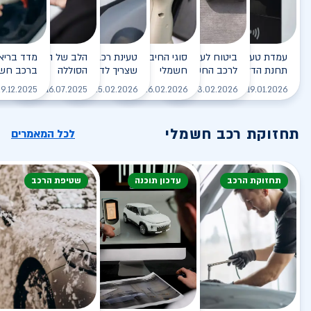
עמדת טעינה - הסוף של
ביטוח לעמדת טעינה ביתית
סוגי החיבורים לטעינת רכב
טעינת רכב חשמלי - כל מה
הלב של הרכב החשמלי
תחנת הדלק?
לרכב החשמלי
חשמלי
שצריך לדעת
הסוללה
ברכב חשמ
לקריאה
לקריאה
לקריאה
לקריאה
ל
9.12.2025
16.07.2025
25.02.2026
26.02.2026
03.02.2026
19.01.2026
תחזוקת רכב חשמלי
לכל המאמרים
תחזוקת הרכב
עדכון תוכנה
שטיפת הרכב