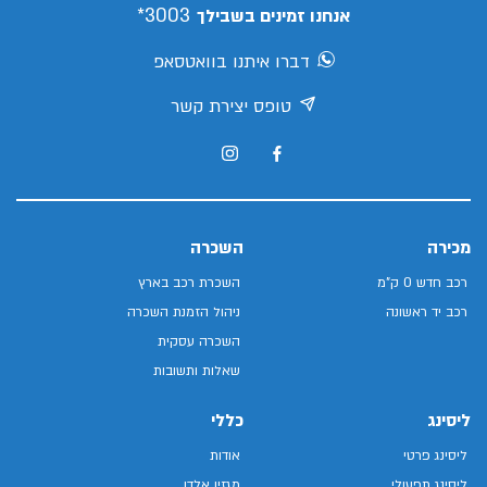
3003*
אנחנו זמינים בשבילך
דברו איתנו בוואטסאפ
טופס יצירת קשר
מכירה
השכרה
רכב חדש 0 ק"מ
השכרת רכב בארץ
רכב יד ראשונה
ניהול הזמנת השכרה
השכרה עסקית
שאלות ותשובות
ליסינג
כללי
ליסינג פרטי
אודות
ליסינג תפעולי
מגזין אלדן