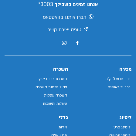
3003*
אנחנו זמינים בשבילך
דברו איתנו בוואטסאפ
טופס יצירת קשר
מכירה
השכרה
רכב חדש 0 ק"מ
השכרת רכב בארץ
רכב יד ראשונה
ניהול הזמנת השכרה
השכרה עסקית
שאלות ותשובות
ליסינג
כללי
ליסינג פרטי
אודות
ליסינג תפעולי
מגזין אלדן