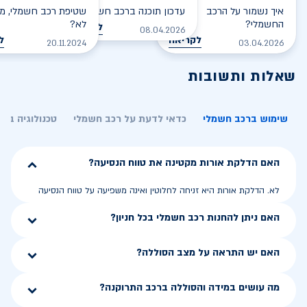
איך נשמור על הרכב
עדכון תוכנה ברכב חשמלי
שטיפת רכב חשמלי, מס
החשמלי?
לא?
לקריאה
08.04.2026
לקריאה
ל
20.11.2024
03.04.2026
שאלות ותשובות
שימוש ברכב חשמלי
כדאי לדעת על רכב חשמלי
טכנולוגיה בר
האם הדלקת אורות מקטינה את טווח הנסיעה?
לא. הדלקת אורות היא זניחה לחלוטין ואינה משפיעה על טווח הנסיעה
האם ניתן להחנות רכב חשמלי בכל חניון?
האם יש התראה על מצב הסוללה?
מה עושים במידה והסוללה ברכב התרוקנה?