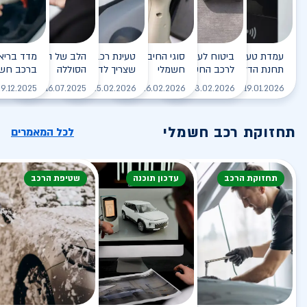
עמדת טעינה - הסוף של
ביטוח לעמדת טעינה ביתית
סוגי החיבורים לטעינת רכב
טעינת רכב חשמלי - כל מה
הלב של הרכב החשמלי
תחנת הדלק?
לרכב החשמלי
חשמלי
שצריך לדעת
הסוללה
ברכב חשמ
לקריאה
לקריאה
לקריאה
לקריאה
ל
9.12.2025
16.07.2025
25.02.2026
26.02.2026
03.02.2026
19.01.2026
תחזוקת רכב חשמלי
לכל המאמרים
תחזוקת הרכב
עדכון תוכנה
שטיפת הרכב