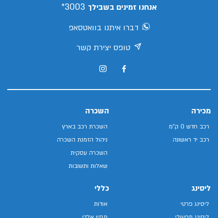
3003*
אנחנו זמינים בשבילך
דברו איתנו בוואטסאפ
טופס יצירת קשר
מכירה
השכרה
רכב חדש 0 ק"מ
השכרת רכב בארץ
רכב יד ראשונה
ניהול הזמנת השכרה
השכרה עסקית
שאלות ותשובות
ליסינג
כללי
ליסינג פרטי
אודות
ליסינג תפעולי
מגזין אלדן