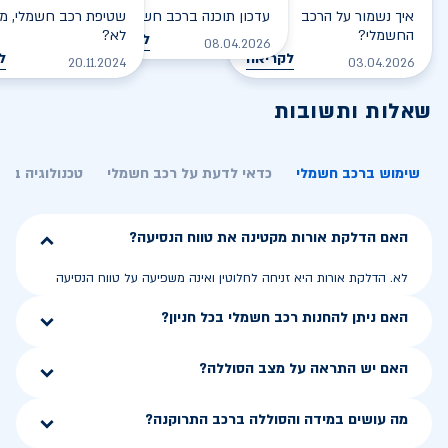
איך נשמור על הרכב
עדכון תוכנה ברכב חשמלי
שטיפת רכב חשמלי, מס
החשמלי?
לא?
לקריאה
08.04.2026
לקריאה
ל
20.11.2024
03.04.2026
שאלות ותשובות
שימוש ברכב חשמלי
כדאי לדעת על רכב חשמלי
טכנולוגיה בר
האם הדלקת אורות מקטינה את טווח הנסיעה?
לא. הדלקת אורות היא זניחה לחלוטין ואינה משפיעה על טווח הנסיעה
האם ניתן להחנות רכב חשמלי בכל חניון?
האם יש התראה על מצב הסוללה?
מה עושים במידה והסוללה ברכב התרוקנה?