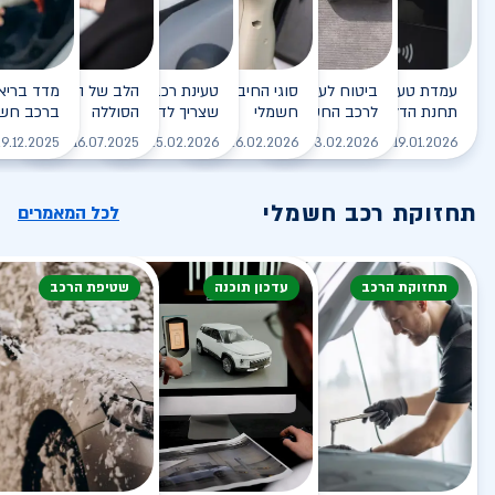
עמדת טעינה - הסוף של
ביטוח לעמדת טעינה ביתית
סוגי החיבורים לטעינת רכב
טעינת רכב חשמלי - כל מה
הלב של הרכב החשמלי
תחנת הדלק?
לרכב החשמלי
חשמלי
שצריך לדעת
הסוללה
ברכב חשמ
לקריאה
לקריאה
לקריאה
לקריאה
ל
9.12.2025
16.07.2025
25.02.2026
26.02.2026
03.02.2026
19.01.2026
תחזוקת רכב חשמלי
לכל המאמרים
תחזוקת הרכב
עדכון תוכנה
שטיפת הרכב