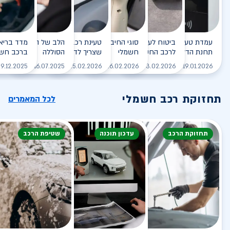
עמדת טעינה - הסוף של
ביטוח לעמדת טעינה ביתית
סוגי החיבורים לטעינת רכב
טעינת רכב חשמלי - כל מה
הלב של הרכב החשמלי
תחנת הדלק?
לרכב החשמלי
חשמלי
שצריך לדעת
הסוללה
ברכב חשמ
לקריאה
לקריאה
לקריאה
לקריאה
ל
9.12.2025
16.07.2025
25.02.2026
26.02.2026
03.02.2026
19.01.2026
תחזוקת רכב חשמלי
לכל המאמרים
תחזוקת הרכב
עדכון תוכנה
שטיפת הרכב