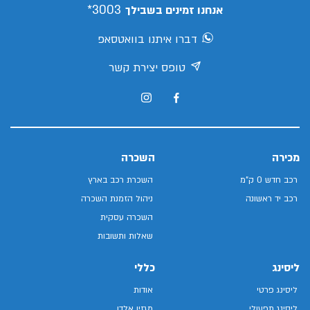
3003*
אנחנו זמינים בשבילך
דברו איתנו בוואטסאפ
טופס יצירת קשר
מכירה
השכרה
רכב חדש 0 ק"מ
השכרת רכב בארץ
רכב יד ראשונה
ניהול הזמנת השכרה
השכרה עסקית
שאלות ותשובות
ליסינג
כללי
ליסינג פרטי
אודות
ליסינג תפעולי
מגזין אלדן