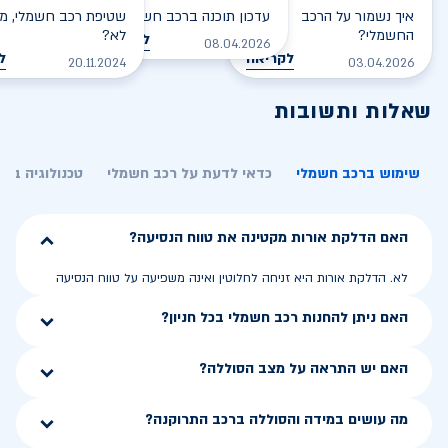
איך נשמור על הרכב
עדכון תוכנה ברכב חשמלי
שטיפת רכב חשמלי, מס
החשמלי?
לא?
לקריאה
08.04.2026
לקריאה
ל
20.11.2024
03.04.2026
שאלות ותשובות
שימוש ברכב חשמלי
כדאי לדעת על רכב חשמלי
טכנולוגיה בר
האם הדלקת אורות מקטינה את טווח הנסיעה?
לא. הדלקת אורות היא זניחה לחלוטין ואינה משפיעה על טווח הנסיעה
האם ניתן להחנות רכב חשמלי בכל חניון?
האם יש התראה על מצב הסוללה?
מה עושים במידה והסוללה ברכב התרוקנה?