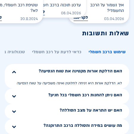
איך נשמור על הרכב
עדכון תוכנה ברכב חשמלי
שטיפת רכב חשמלי, מס
החשמלי?
לא?
לקריאה
08.04.2026
לקריאה
ל
20.11.2024
03.04.2026
שאלות ותשובות
שימוש ברכב חשמלי
כדאי לדעת על רכב חשמלי
טכנולוגיה בר
האם הדלקת אורות מקטינה את טווח הנסיעה?
לא. הדלקת אורות היא זניחה לחלוטין ואינה משפיעה על טווח הנסיעה
האם ניתן להחנות רכב חשמלי בכל חניון?
האם יש התראה על מצב הסוללה?
מה עושים במידה והסוללה ברכב התרוקנה?