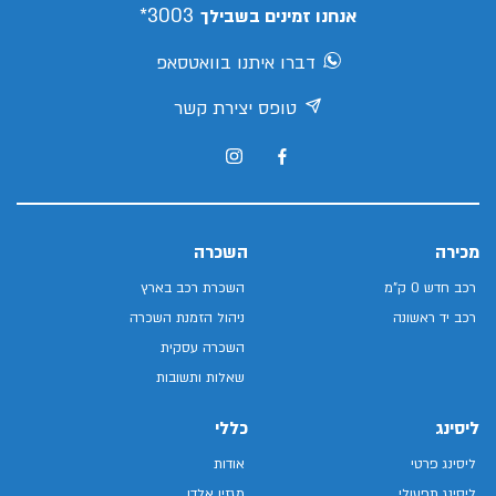
3003*
אנחנו זמינים בשבילך
דברו איתנו בוואטסאפ
טופס יצירת קשר
מכירה
השכרה
רכב חדש 0 ק"מ
השכרת רכב בארץ
רכב יד ראשונה
ניהול הזמנת השכרה
השכרה עסקית
שאלות ותשובות
ליסינג
כללי
ליסינג פרטי
אודות
ליסינג תפעולי
מגזין אלדן