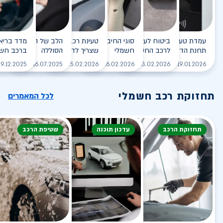
עמדת טעינה - הסוף של
ביטוח לעמדת טעינה ביתית
סוגי החיבורים לטעינת רכב
טעינת רכב חשמלי - כל מה
הלב של הרכב החשמלי
תחנת הדלק?
לרכב החשמלי
חשמלי
שצריך לדעת
הסוללה
ברכב חשמ
לקריאה
לקריאה
לקריאה
לקריאה
ל
9.12.2025
16.07.2025
25.02.2026
26.02.2026
03.02.2026
19.01.2026
תחזוקת רכב חשמלי
לכל המאמרים
תחזוקת הרכב
עדכון תוכנה
שטיפת הרכב