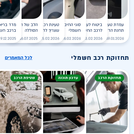
עמדת טעינה - הסוף של
ביטוח לעמדת טעינה ביתית
סוגי החיבורים לטעינת רכב
טעינת רכב חשמלי - כל מה
הלב של הרכב החשמלי
תחנת הדלק?
לרכב החשמלי
חשמלי
שצריך לדעת
הסוללה
ברכב חשמ
לקריאה
לקריאה
לקריאה
לקריאה
ל
9.12.2025
16.07.2025
25.02.2026
26.02.2026
03.02.2026
19.01.2026
תחזוקת רכב חשמלי
לכל המאמרים
תחזוקת הרכב
עדכון תוכנה
שטיפת הרכב