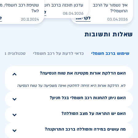
איך נשמור על הרכב
עדכון תוכנה ברכב חשמלי
שטיפת רכב חשמלי, מס
החשמלי?
לא?
לקריאה
08.04.2026
לקריאה
ל
20.11.2024
03.04.2026
שאלות ותשובות
שימוש ברכב חשמלי
כדאי לדעת על רכב חשמלי
טכנולוגיה בר
האם הדלקת אורות מקטינה את טווח הנסיעה?
לא. הדלקת אורות היא זניחה לחלוטין ואינה משפיעה על טווח הנסיעה
האם ניתן להחנות רכב חשמלי בכל חניון?
האם יש התראה על מצב הסוללה?
מה עושים במידה והסוללה ברכב התרוקנה?