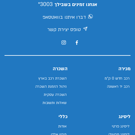
3003*
אנחנו זמינים בשבילך
דברו איתנו בוואטסאפ
טופס יצירת קשר
מכירה
השכרה
רכב חדש 0 ק"מ
השכרת רכב בארץ
רכב יד ראשונה
ניהול הזמנת השכרה
השכרה עסקית
שאלות ותשובות
ליסינג
כללי
ליסינג פרטי
אודות
ליסינג תפעולי
מגזין אלדן