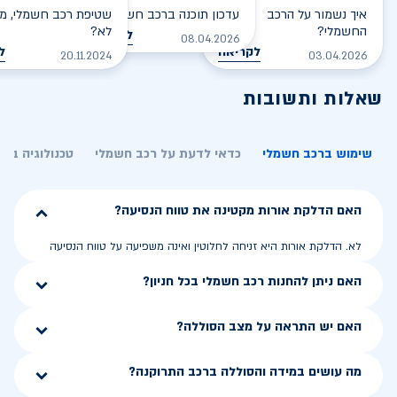
איך נשמור על הרכב
עדכון תוכנה ברכב חשמלי
שטיפת רכב חשמלי, מס
החשמלי?
לא?
לקריאה
08.04.2026
לקריאה
ל
20.11.2024
03.04.2026
שאלות ותשובות
שימוש ברכב חשמלי
כדאי לדעת על רכב חשמלי
טכנולוגיה בר
האם הדלקת אורות מקטינה את טווח הנסיעה?
לא. הדלקת אורות היא זניחה לחלוטין ואינה משפיעה על טווח הנסיעה
האם ניתן להחנות רכב חשמלי בכל חניון?
האם יש התראה על מצב הסוללה?
מה עושים במידה והסוללה ברכב התרוקנה?