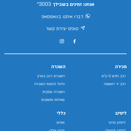
3003*
אנחנו זמינים בשבילך
דברו איתנו בוואטסאפ
טופס יצירת קשר
מכירה
השכרה
רכב חדש 0 ק"מ
השכרת רכב בארץ
רכב יד ראשונה
ניהול הזמנת השכרה
השכרה עסקית
שאלות ותשובות
ליסינג
כללי
ליסינג פרטי
אודות
ליסינג תפעולי
מגזין אלדן