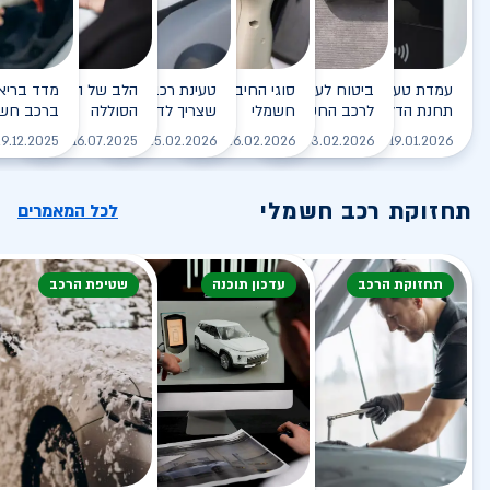
עמדת טעינה - הסוף של
ביטוח לעמדת טעינה ביתית
סוגי החיבורים לטעינת רכב
טעינת רכב חשמלי - כל מה
הלב של הרכב החשמלי
תחנת הדלק?
לרכב החשמלי
חשמלי
שצריך לדעת
הסוללה
ברכב חשמ
לקריאה
לקריאה
לקריאה
לקריאה
ל
9.12.2025
16.07.2025
25.02.2026
26.02.2026
03.02.2026
19.01.2026
תחזוקת רכב חשמלי
לכל המאמרים
תחזוקת הרכב
עדכון תוכנה
שטיפת הרכב