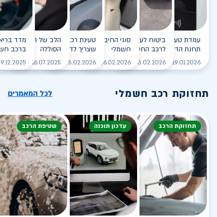
עמדת טעינה - הסוף של
ביטוח לעמדת טעינה ביתית
סוגי החיבורים לטעינת רכב
טעינת רכב חשמלי - כל מה
הלב של הרכב החשמלי
תחנת הדלק?
לרכב החשמלי
חשמלי
שצריך לדעת
הסוללה
ברכב חשמ
לקריאה
לקריאה
לקריאה
לקריאה
ל
9.12.2025
16.07.2025
25.02.2026
26.02.2026
03.02.2026
19.01.2026
תחזוקת רכב חשמלי
לכל המאמרים
תחזוקת הרכב
עדכון תוכנה
שטיפת הרכב