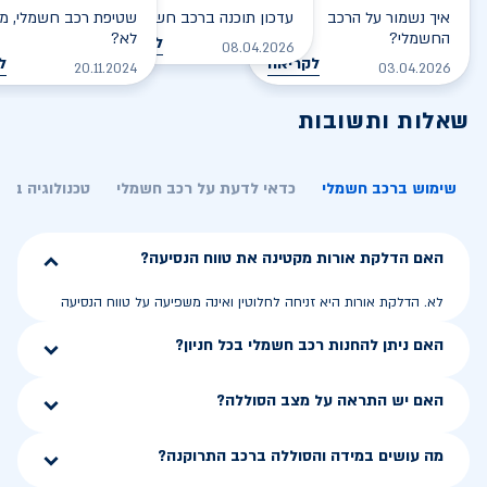
איך נשמור על הרכב
עדכון תוכנה ברכב חשמלי
שטיפת רכב חשמלי, מס
החשמלי?
לא?
לקריאה
08.04.2026
לקריאה
ל
20.11.2024
03.04.2026
שאלות ותשובות
שימוש ברכב חשמלי
כדאי לדעת על רכב חשמלי
טכנולוגיה בר
האם הדלקת אורות מקטינה את טווח הנסיעה?
לא. הדלקת אורות היא זניחה לחלוטין ואינה משפיעה על טווח הנסיעה
האם ניתן להחנות רכב חשמלי בכל חניון?
האם יש התראה על מצב הסוללה?
מה עושים במידה והסוללה ברכב התרוקנה?