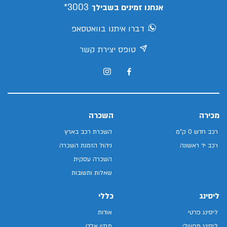
3003*
אנחנו זמינים בשבילך
דברו איתנו בוואטסאפ
טופס יצירת קשר
מכירה
השכרה
רכב חדש 0 ק"מ
השכרת רכב בארץ
רכב יד ראשונה
ניהול הזמנת השכרה
השכרה עסקית
שאלות ותשובות
ליסינג
כללי
ליסינג פרטי
אודות
ליסינג תפעולי
מגזין אלדן