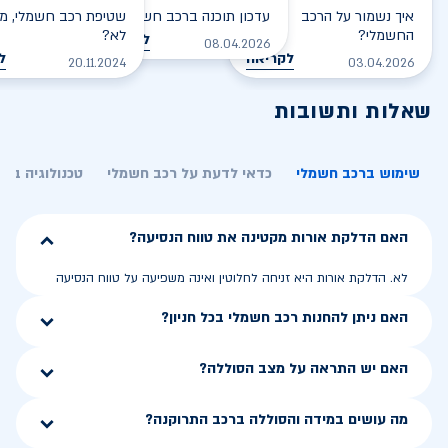
איך נשמור על הרכב
עדכון תוכנה ברכב חשמלי
שטיפת רכב חשמלי, מס
החשמלי?
לא?
לקריאה
08.04.2026
לקריאה
ל
20.11.2024
03.04.2026
שאלות ותשובות
שימוש ברכב חשמלי
כדאי לדעת על רכב חשמלי
טכנולוגיה בר
האם הדלקת אורות מקטינה את טווח הנסיעה?
לא. הדלקת אורות היא זניחה לחלוטין ואינה משפיעה על טווח הנסיעה
האם ניתן להחנות רכב חשמלי בכל חניון?
האם יש התראה על מצב הסוללה?
מה עושים במידה והסוללה ברכב התרוקנה?