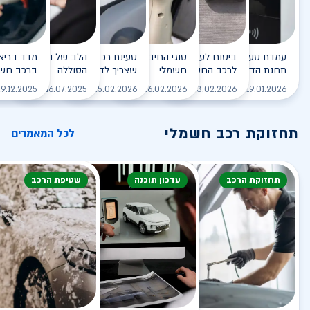
עמדת טעינה - הסוף של
ביטוח לעמדת טעינה ביתית
סוגי החיבורים לטעינת רכב
טעינת רכב חשמלי - כל מה
הלב של הרכב החשמלי
תחנת הדלק?
לרכב החשמלי
חשמלי
שצריך לדעת
הסוללה
ברכב חשמ
לקריאה
לקריאה
לקריאה
לקריאה
ל
9.12.2025
16.07.2025
25.02.2026
26.02.2026
03.02.2026
19.01.2026
תחזוקת רכב חשמלי
לכל המאמרים
תחזוקת הרכב
עדכון תוכנה
שטיפת הרכב