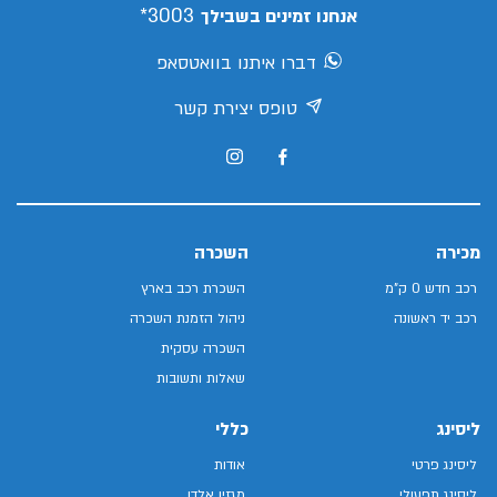
3003*
אנחנו זמינים בשבילך
דברו איתנו בוואטסאפ
טופס יצירת קשר
מכירה
השכרה
רכב חדש 0 ק"מ
השכרת רכב בארץ
רכב יד ראשונה
ניהול הזמנת השכרה
השכרה עסקית
שאלות ותשובות
ליסינג
כללי
ליסינג פרטי
אודות
ליסינג תפעולי
מגזין אלדן