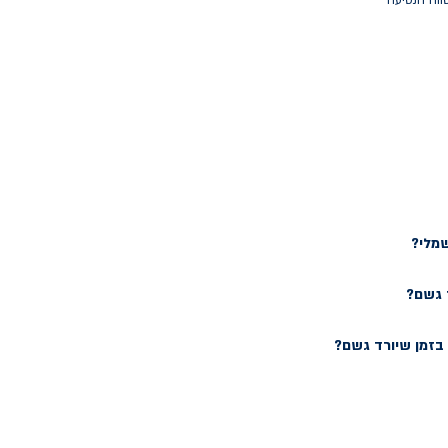
ווח הנסיעה
שמלי?
 גשם?
זמן שיורד גשם?