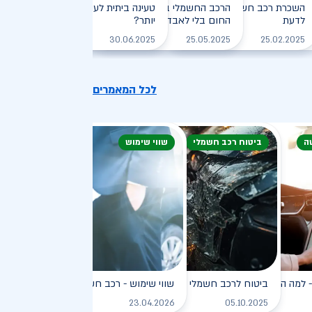
חזיקי רכב חשמלי: המדריך
השכרת רכב חשמלי: חיסכון, נוחות וכל מה שצריך
הרכב החשמלי בקיץ הישראלי: איך שורדים את
טעינה ביתית לעומת טעינה ציבורית - מ
לדעת
, יעילה וירוקה
החום בלי לאבד טווח?
יותר?
לקריאה
לקריאה
לקריאה
לקריאה
30.06.2025
25.05.2025
25.02.2025
לכל המאמרים
ה
ביטוח רכב חשמלי
שווי שימוש
פץ
למה הוא כל כך פופולרי?
ביטוח לרכב חשמלי
שווי שימוש - רכב חשמלי
לקריאה
לקריאה
לקריאה
ל
23.04.2026
05.10.2025