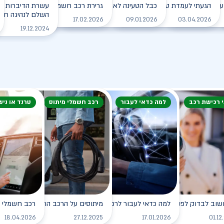
עם הרכב החשמלי בחורף?
הגעתי לעמדת טעינה, מה עלי לעשות?
כבל הטעינה לא משתחרר מהרכב. מה עושים?
גרירת רכב חשמלי - מה עושים?
עשרת הדיברות למ
השלם לנהיגה חכמה
לקריאה
לקריאה
לקריאה
לקריאה
17.02.2026
09.01.2026
03.04.2026
19.12.2024
י רכישת רכב
למה כדאי לעבור
רכב חשמלי מיתוס
טרנד או ניש
שוב לבדוק לפני רכישת רכב חשמלי?
למה כדאי לעבור לרכב חשמלי?
מיתוסים על הרכב החשמלי שכדאי לנ
רכב חשמלי - 
לקריאה
לקריאה
לקריאה
18.04.2026
27.12.2025
17.01.2026
01.12