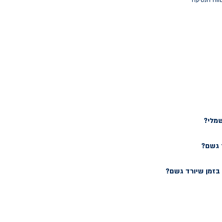
ווח הנסיעה
שמלי?
 גשם?
זמן שיורד גשם?