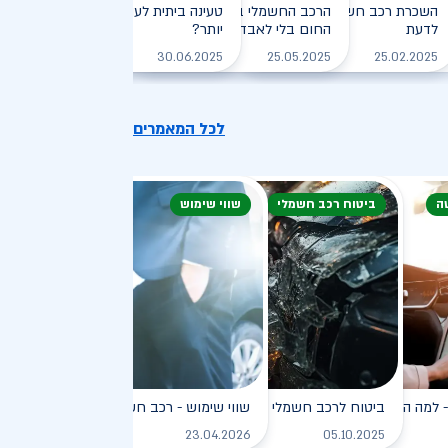
חזיקי רכב חשמלי: המדריך
השכרת רכב חשמלי: חיסכון, נוחות וכל מה שצריך
הרכב החשמלי בקיץ הישראלי: איך שורדים את
טעינה ביתית לעומת טעינה ציבורית - מ
לדעת
, יעילה וירוקה
החום בלי לאבד טווח?
יותר?
לקריאה
לקריאה
לקריאה
לקריאה
30.06.2025
25.05.2025
25.02.2025
לכל המאמרים
ה
ביטוח רכב חשמלי
שווי שימוש
פץ
למה הוא כל כך פופולרי?
ביטוח לרכב חשמלי
שווי שימוש - רכב חשמלי
לקריאה
לקריאה
לקריאה
ל
23.04.2026
05.10.2025