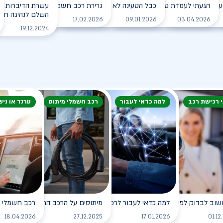
עם הרכב החשמלי בחורף?
הגעתי לעמדת טעינה, מה עלי לעשות?
כבל הטעינה לא משתחרר מהרכב. מה עושים?
גרירת רכב חשמלי - מה עושים?
עשרת הדיברות למ
השלם לנהיגה חכמה
לקריאה
לקריאה
לקריאה
לקריאה
17.02.2026
09.01.2026
03.04.2026
19.12.2024
י רכישת רכב
למה כדאי לעבור
רכב חשמלי מיתוס
טרנד או ניש
שוב לבדוק לפני רכישת רכב חשמלי?
למה כדאי לעבור לרכב חשמלי?
מיתוסים על הרכב החשמלי שכדאי לנ
רכב חשמלי - 
לקריאה
לקריאה
לקריאה
18.04.2026
27.12.2025
17.01.2026
01.12