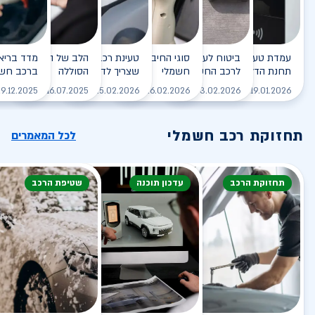
עמדת טעינה - הסוף של
ביטוח לעמדת טעינה ביתית
סוגי החיבורים לטעינת רכב
טעינת רכב חשמלי - כל מה
הלב של הרכב החשמלי
תחנת הדלק?
לרכב החשמלי
חשמלי
שצריך לדעת
הסוללה
ברכב חשמ
לקריאה
לקריאה
לקריאה
לקריאה
ל
9.12.2025
16.07.2025
25.02.2026
26.02.2026
03.02.2026
19.01.2026
תחזוקת רכב חשמלי
לכל המאמרים
תחזוקת הרכב
עדכון תוכנה
שטיפת הרכב