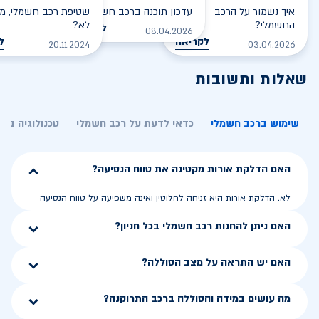
איך נשמור על הרכב
עדכון תוכנה ברכב חשמלי
שטיפת רכב חשמלי, מס
החשמלי?
לא?
לקריאה
08.04.2026
לקריאה
ל
20.11.2024
03.04.2026
שאלות ותשובות
שימוש ברכב חשמלי
כדאי לדעת על רכב חשמלי
טכנולוגיה בר
האם הדלקת אורות מקטינה את טווח הנסיעה?
לא. הדלקת אורות היא זניחה לחלוטין ואינה משפיעה על טווח הנסיעה
האם ניתן להחנות רכב חשמלי בכל חניון?
האם יש התראה על מצב הסוללה?
מה עושים במידה והסוללה ברכב התרוקנה?