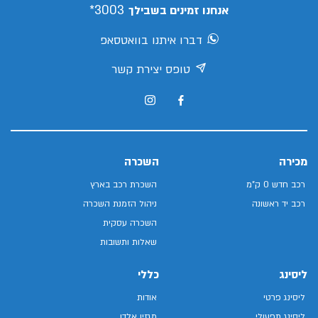
3003*
אנחנו זמינים בשבילך
דברו איתנו בוואטסאפ
טופס יצירת קשר
מכירה
השכרה
רכב חדש 0 ק"מ
השכרת רכב בארץ
רכב יד ראשונה
ניהול הזמנת השכרה
השכרה עסקית
שאלות ותשובות
ליסינג
כללי
ליסינג פרטי
אודות
ליסינג תפעולי
מגזין אלדן