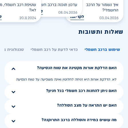
איך נשמור על הרכב
עדכון תוכנה ברכב חשמלי
שטיפת רכב חשמלי, מס
החשמלי?
לא?
לקריאה
08.04.2026
לקריאה
ל
20.11.2024
03.04.2026
שאלות ותשובות
שימוש ברכב חשמלי
כדאי לדעת על רכב חשמלי
טכנולוגיה בר
האם הדלקת אורות מקטינה את טווח הנסיעה?
לא. הדלקת אורות היא זניחה לחלוטין ואינה משפיעה על טווח הנסיעה
האם ניתן להחנות רכב חשמלי בכל חניון?
האם יש התראה על מצב הסוללה?
מה עושים במידה והסוללה ברכב התרוקנה?