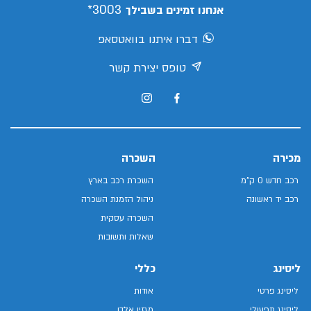
3003*
אנחנו זמינים בשבילך
דברו איתנו בוואטסאפ
טופס יצירת קשר
מכירה
השכרה
רכב חדש 0 ק"מ
השכרת רכב בארץ
רכב יד ראשונה
ניהול הזמנת השכרה
השכרה עסקית
שאלות ותשובות
ליסינג
כללי
ליסינג פרטי
אודות
ליסינג תפעולי
מגזין אלדן