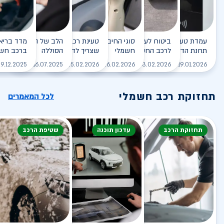
עמדת טעינה - הסוף של
ביטוח לעמדת טעינה ביתית
סוגי החיבורים לטעינת רכב
טעינת רכב חשמלי - כל מה
הלב של הרכב החשמלי
תחנת הדלק?
לרכב החשמלי
חשמלי
שצריך לדעת
הסוללה
ברכב חשמ
לקריאה
לקריאה
לקריאה
לקריאה
ל
9.12.2025
16.07.2025
25.02.2026
26.02.2026
03.02.2026
19.01.2026
תחזוקת רכב חשמלי
לכל המאמרים
תחזוקת הרכב
עדכון תוכנה
שטיפת הרכב