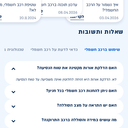
איך נשמור על הרכב
עדכון תוכנה ברכב חשמלי
שטיפת רכב חשמלי, מס
החשמלי?
לא?
לקריאה
08.04.2026
לקריאה
ל
20.11.2024
03.04.2026
שאלות ותשובות
שימוש ברכב חשמלי
כדאי לדעת על רכב חשמלי
טכנולוגיה בר
האם הדלקת אורות מקטינה את טווח הנסיעה?
לא. הדלקת אורות היא זניחה לחלוטין ואינה משפיעה על טווח הנסיעה
האם ניתן להחנות רכב חשמלי בכל חניון?
האם יש התראה על מצב הסוללה?
מה עושים במידה והסוללה ברכב התרוקנה?