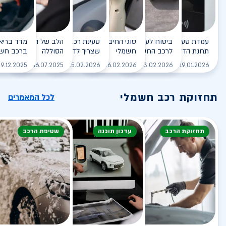
עמדת טעינה - הסוף של
ביטוח לעמדת טעינה ביתית
סוגי החיבורים לטעינת רכב
טעינת רכב חשמלי - כל מה
הלב של הרכב החשמלי
תחנת הדלק?
לרכב החשמלי
חשמלי
שצריך לדעת
הסוללה
ברכב חשמ
לקריאה
לקריאה
לקריאה
לקריאה
ל
9.12.2025
16.07.2025
25.02.2026
26.02.2026
03.02.2026
19.01.2026
תחזוקת רכב חשמלי
לכל המאמרים
תחזוקת הרכב
עדכון תוכנה
שטיפת הרכב