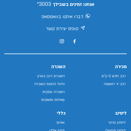
3003*
אנחנו זמינים בשבילך
דברו איתנו בוואטסאפ
טופס יצירת קשר
מכירה
השכרה
רכב חדש 0 ק"מ
השכרת רכב בארץ
רכב יד ראשונה
ניהול הזמנת השכרה
השכרה עסקית
שאלות ותשובות
ליסינג
כללי
ליסינג פרטי
אודות
ליסינג תפעולי
מגזין אלדן