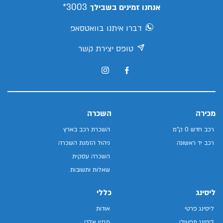
3003*
אנחנו זמינים בשבילך
דברו איתנו בוואטסאפ
טופס יצירת קשר
מכירה
השכרה
רכב חדש 0 ק"מ
השכרת רכב בארץ
רכב יד ראשונה
ניהול הזמנת השכרה
השכרה עסקית
שאלות ותשובות
ליסינג
כללי
ליסינג פרטי
אודות
ליסינג תפעולי
מגזין אלדן