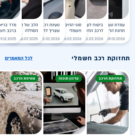
עמדת טעינה - הסוף של
ביטוח לעמדת טעינה ביתית
סוגי החיבורים לטעינת רכב
טעינת רכב חשמלי - כל מה
הלב של הרכב החשמלי
תחנת הדלק?
לרכב החשמלי
חשמלי
שצריך לדעת
הסוללה
ברכב חשמ
לקריאה
לקריאה
לקריאה
לקריאה
ל
9.12.2025
16.07.2025
25.02.2026
26.02.2026
03.02.2026
19.01.2026
תחזוקת רכב חשמלי
לכל המאמרים
תחזוקת הרכב
עדכון תוכנה
שטיפת הרכב