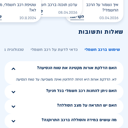
איך נשמור על הרכב
עדכון תוכנה ברכב חשמלי
שטיפת רכב חשמלי, מס
החשמלי?
לא?
לקריאה
08.04.2026
לקריאה
ל
20.11.2024
03.04.2026
שאלות ותשובות
שימוש ברכב חשמלי
כדאי לדעת על רכב חשמלי
טכנולוגיה בר
האם הדלקת אורות מקטינה את טווח הנסיעה?
לא. הדלקת אורות היא זניחה לחלוטין ואינה משפיעה על טווח הנסיעה
האם ניתן להחנות רכב חשמלי בכל חניון?
האם יש התראה על מצב הסוללה?
מה עושים במידה והסוללה ברכב התרוקנה?