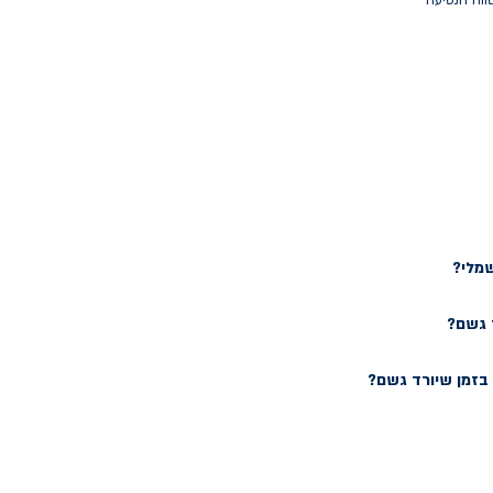
ווח הנסיעה
שמלי?
 גשם?
זמן שיורד גשם?