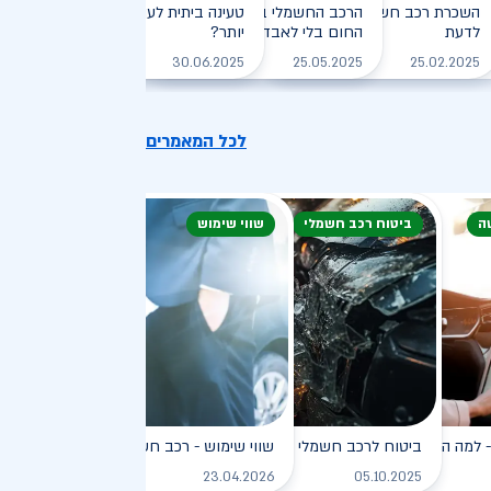
חזיקי רכב חשמלי: המדריך
השכרת רכב חשמלי: חיסכון, נוחות וכל מה שצריך
הרכב החשמלי בקיץ הישראלי: איך שורדים את
טעינה ביתית לעומת טעינה ציבורית - מ
לדעת
, יעילה וירוקה
החום בלי לאבד טווח?
יותר?
לקריאה
לקריאה
לקריאה
לקריאה
30.06.2025
25.05.2025
25.02.2025
לכל המאמרים
ה
ביטוח רכב חשמלי
שווי שימוש
פץ
למה הוא כל כך פופולרי?
ביטוח לרכב חשמלי
שווי שימוש - רכב חשמלי
לקריאה
לקריאה
לקריאה
ל
23.04.2026
05.10.2025