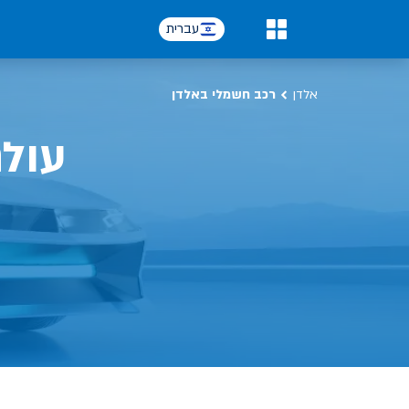
עברית
0
אלדן
רכב חשמלי באלדן
עול