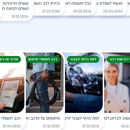
עם הרכב החשמלי בחורף?
הגעתי לעמדת טעינה, מה עלי לעשות?
כבל הטעינה לא משתחרר מהרכב. מה עושים?
גרירת רכב חשמלי - מה עושים?
עשרת הדיברות למ
השלם לנהיגה חכמה
לקריאה
לקריאה
לקריאה
לקריאה
17.02.2026
09.01.2026
03.04.2026
19.12.2024
י רכישת רכב
למה כדאי לעבור
רכב חשמלי מיתוס
טרנד או ניש
שוב לבדוק לפני רכישת רכב חשמלי?
למה כדאי לעבור לרכב חשמלי?
מיתוסים על הרכב החשמלי שכדאי לנ
רכב חשמלי - 
לקריאה
לקריאה
לקריאה
18.04.2026
27.12.2025
17.01.2026
01.12