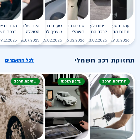
עמדת טעינה - הסוף של
ביטוח לעמדת טעינה ביתית
סוגי החיבורים לטעינת רכב
טעינת רכב חשמלי - כל מה
הלב של הרכב החשמלי
תחנת הדלק?
לרכב החשמלי
חשמלי
שצריך לדעת
הסוללה
ברכב חשמ
לקריאה
לקריאה
לקריאה
לקריאה
ל
9.12.2025
16.07.2025
25.02.2026
26.02.2026
03.02.2026
19.01.2026
תחזוקת רכב חשמלי
לכל המאמרים
תחזוקת הרכב
עדכון תוכנה
שטיפת הרכב