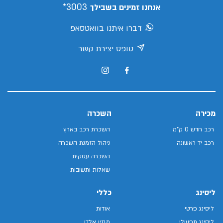
3003*
אנחנו זמינים בשבילך
דברו איתנו בוואטסאפ
טופס יצירת קשר
מכירה
השכרה
רכב חדש 0 ק"מ
השכרת רכב בארץ
רכב יד ראשונה
ניהול הזמנת השכרה
השכרה עסקית
שאלות ותשובות
ליסינג
כללי
ליסינג פרטי
אודות
ליסינג תפעולי
מגזין אלדן