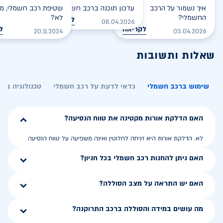
איך נשמור על הרכב
עדכון תוכנה ברכב חשמלי
שטיפת רכב חשמלי, מס
החשמלי?
לא?
לקריאה
08.04.2026
לקריאה
ל
20.11.2024
03.04.2026
שאלות ותשובות
שימוש ברכב חשמלי
כדאי לדעת על רכב חשמלי
טכנולוגיה בר
האם הדלקת אורות מקטינה את טווח הנסיעה?
לא. הדלקת אורות היא זניחה לחלוטין ואינה משפיעה על טווח הנסיעה
האם ניתן להחנות רכב חשמלי בכל חניון?
האם יש התראה על מצב הסוללה?
מה עושים במידה והסוללה ברכב התרוקנה?