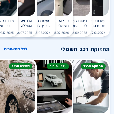
עמדת טעינה - הסוף של
ביטוח לעמדת טעינה ביתית
סוגי החיבורים לטעינת רכב
טעינת רכב חשמלי - כל מה
הלב של הרכב החשמלי
תחנת הדלק?
לרכב החשמלי
חשמלי
שצריך לדעת
הסוללה
ברכב חשמ
לקריאה
לקריאה
לקריאה
לקריאה
ל
9.12.2025
16.07.2025
25.02.2026
26.02.2026
03.02.2026
19.01.2026
תחזוקת רכב חשמלי
לכל המאמרים
תחזוקת הרכב
עדכון תוכנה
שטיפת הרכב