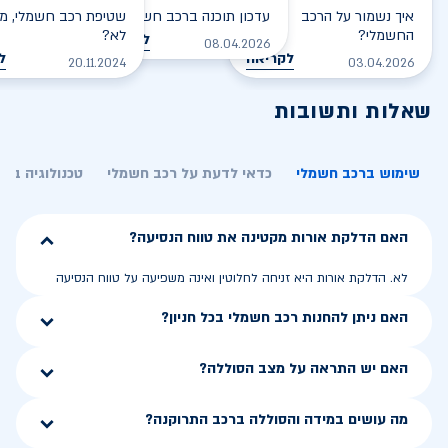
איך נשמור על הרכב
עדכון תוכנה ברכב חשמלי
שטיפת רכב חשמלי, מס
החשמלי?
לא?
לקריאה
08.04.2026
לקריאה
ל
20.11.2024
03.04.2026
שאלות ותשובות
שימוש ברכב חשמלי
כדאי לדעת על רכב חשמלי
טכנולוגיה בר
האם הדלקת אורות מקטינה את טווח הנסיעה?
לא. הדלקת אורות היא זניחה לחלוטין ואינה משפיעה על טווח הנסיעה
האם ניתן להחנות רכב חשמלי בכל חניון?
האם יש התראה על מצב הסוללה?
מה עושים במידה והסוללה ברכב התרוקנה?