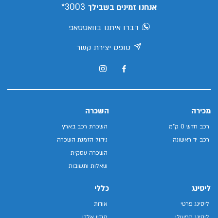
3003*
אנחנו זמינים בשבילך
דברו איתנו בוואטסאפ
טופס יצירת קשר
מכירה
השכרה
רכב חדש 0 ק"מ
השכרת רכב בארץ
רכב יד ראשונה
ניהול הזמנת השכרה
השכרה עסקית
שאלות ותשובות
ליסינג
כללי
ליסינג פרטי
אודות
ליסינג תפעולי
מגזין אלדן