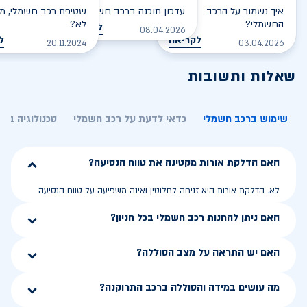
איך נשמור על הרכב
עדכון תוכנה ברכב חשמלי
שטיפת רכב חשמלי, מס
החשמלי?
לא?
לקריאה
08.04.2026
לקריאה
ל
20.11.2024
03.04.2026
שאלות ותשובות
שימוש ברכב חשמלי
כדאי לדעת על רכב חשמלי
טכנולוגיה בר
האם הדלקת אורות מקטינה את טווח הנסיעה?
לא. הדלקת אורות היא זניחה לחלוטין ואינה משפיעה על טווח הנסיעה
האם ניתן להחנות רכב חשמלי בכל חניון?
האם יש התראה על מצב הסוללה?
מה עושים במידה והסוללה ברכב התרוקנה?