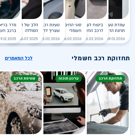
עמדת טעינה - הסוף של
ביטוח לעמדת טעינה ביתית
סוגי החיבורים לטעינת רכב
טעינת רכב חשמלי - כל מה
הלב של הרכב החשמלי
תחנת הדלק?
לרכב החשמלי
חשמלי
שצריך לדעת
הסוללה
ברכב חשמ
לקריאה
לקריאה
לקריאה
לקריאה
ל
9.12.2025
16.07.2025
25.02.2026
26.02.2026
03.02.2026
19.01.2026
תחזוקת רכב חשמלי
לכל המאמרים
תחזוקת הרכב
עדכון תוכנה
שטיפת הרכב