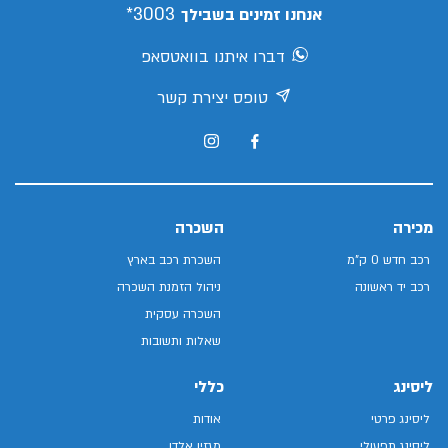
3003*
אנחנו זמינים בשבילך
דברו איתנו בוואטסאפ
טופס יצירת קשר
מכירה
השכרה
רכב חדש 0 ק"מ
השכרת רכב בארץ
רכב יד ראשונה
ניהול הזמנת השכרה
השכרה עסקית
שאלות ותשובות
ליסינג
כללי
ליסינג פרטי
אודות
ליסינג תפעולי
מגזין אלדן