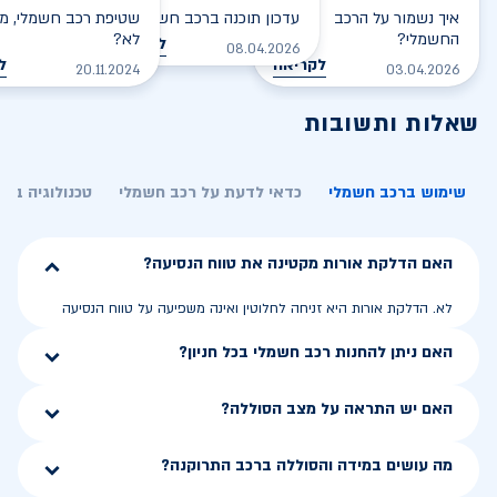
איך נשמור על הרכב
עדכון תוכנה ברכב חשמלי
שטיפת רכב חשמלי, מס
החשמלי?
לא?
לקריאה
08.04.2026
לקריאה
ל
20.11.2024
03.04.2026
שאלות ותשובות
שימוש ברכב חשמלי
כדאי לדעת על רכב חשמלי
טכנולוגיה בר
האם הדלקת אורות מקטינה את טווח הנסיעה?
לא. הדלקת אורות היא זניחה לחלוטין ואינה משפיעה על טווח הנסיעה
האם ניתן להחנות רכב חשמלי בכל חניון?
האם יש התראה על מצב הסוללה?
מה עושים במידה והסוללה ברכב התרוקנה?