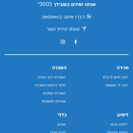
3003*
אנחנו זמינים בשבילך
דברו איתנו בוואטסאפ
טופס יצירת קשר
מכירה
השכרה
רכב חדש 0 ק"מ
השכרת רכב בארץ
רכב יד ראשונה
ניהול הזמנת השכרה
השכרה עסקית
שאלות ותשובות
ליסינג
כללי
ליסינג פרטי
אודות
ליסינג תפעולי
מגזין אלדן