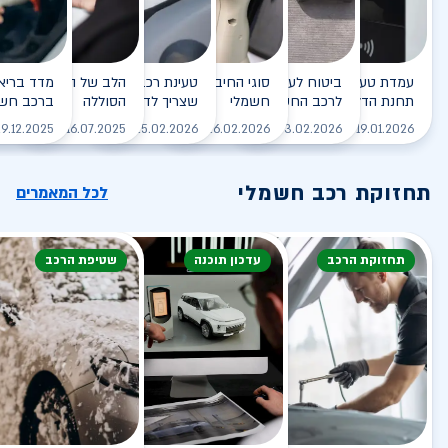
עמדת טעינה - הסוף של
ביטוח לעמדת טעינה ביתית
סוגי החיבורים לטעינת רכב
טעינת רכב חשמלי - כל מה
הלב של הרכב החשמלי
תחנת הדלק?
לרכב החשמלי
חשמלי
שצריך לדעת
הסוללה
ברכב חשמ
לקריאה
לקריאה
לקריאה
לקריאה
ל
9.12.2025
16.07.2025
25.02.2026
26.02.2026
03.02.2026
19.01.2026
תחזוקת רכב חשמלי
לכל המאמרים
תחזוקת הרכב
עדכון תוכנה
שטיפת הרכב